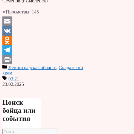
Семёнов (г.Смоленск)
⭐Просмотры:
145
Email
VK
Odnoklassniki
Telegram
Ленинградская область
,
Солдатский
Print
храм
03.21
23.02.2025
Поиск
бойца или
события
Поиск: