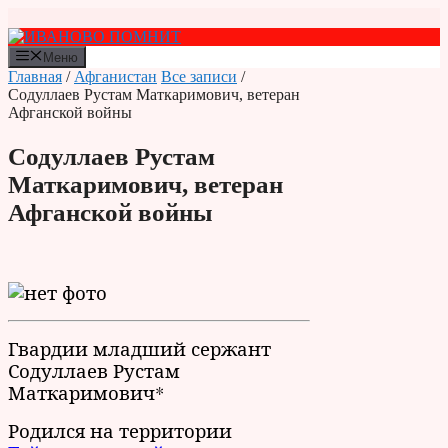
Перейти
к
содержимому
Меню
Главная
/
Афганистан
Все записи
/
Содуллаев Рустам Маткаримович, ветеран
Афганской войны
Содуллаев Рустам
Маткаримович, ветеран
Афганской войны
Гвардии младший сержант
Содуллаев Рустам
Маткаримович*
Родился на территории