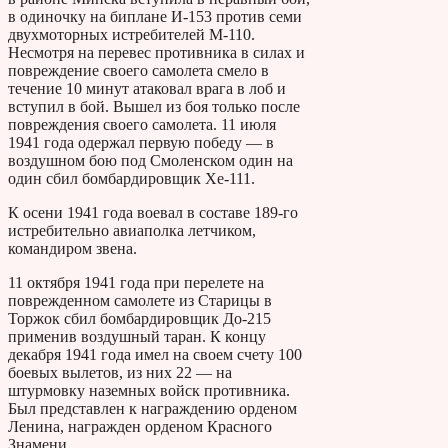
в одиночку на биплане И-153 против семи
двухмоторных истребителей М-110.
Несмотря на перевес противника в силах и
повреждение своего самолета смело в
течение 10 минут атаковал врага в лоб и
вступил в бой. Вышел из боя только после
повреждения своего самолета. 11 июля
1941 года одержал первую победу — в
воздушном бою под Смоленском один на
один сбил бомбардировщик Хе-111.
К осени 1941 года воевал в составе 189-го
истребительно авиаполка летчиком,
командиром звена.
11 октября 1941 года при перелете на
поврежденном самолете из Старицы в
Торжок сбил бомбардировщик До-215
применив воздушный таран. К концу
декабря 1941 года имел на своем счету 100
боевых вылетов, из них 22 — на
штурмовку наземных войск противника.
Был представлен к награждению орденом
Ленина, награжден орденом Красного
Знамени