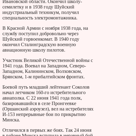
Ивановской области. Окончил школу-
семилетку и в 1938 году Шуйский
индустриальный техникум, получил
специальность электромонтажника.
В Красной Армии с ноября 1938 года, на
службу поступил добровольно через
Шуйский горвоенкомат. В 1940 году
окончил Сталинградскую военную
авиационную школу пилотов.
Участник Великой Отечественной войны с
1941 года. Воевал на Западном, Северо-
Западном, Калининском, Волховском,
Брянском, 1-м прибалтийском фронтах.
Боевой путь младший лейтенант Соколов
начал летчиком 160-го истребительного
авиаполка. С 22 июня 1941 года полк,
базировавшийся в селе Пронгеевке
(Оршанский аэроузел), вел на истребителях
И-153 непрерывные бои по прикрытию
Минска.
Отличился в первых же боях. Так 24 июня
в районе Минска вступила в неравный бой,