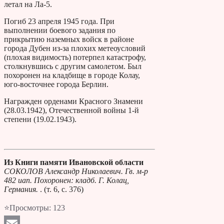
летал на Ла-5.
Погиб 23 апреля 1945 года. При
выполнении боевого задания по
прикрытию наземных войск в районе
города Дубен из-за плохих метеоусловий
(плохая видимость) потерпел катастрофу,
столкнувшись с другим самолетом. Был
похоронен на кладбище в городе Колау,
юго-восточнее города Берлин.
Награжден орденами Красного Знамени
(28.03.1942), Отечественной войны 1-й
степени (19.02.1943).
Из Книги памяти Ивановской области
СОКОЛОВ Александр Николаевич. Гв. м-р
482 иап. Похоронен: кладб. Г. Колац,
Германия.
. (т. 6, с. 376)
⭐Просмотры:
123