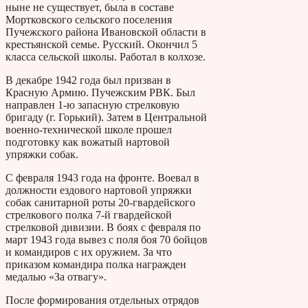
ныне не существует, была в составе
Мортковского сельского поселения
Пучежского района Ивановской области в
крестьянской семье. Русский. Окончил 5
класса сельской школы. Работал в колхозе.
В декабре 1942 года был призван в
Красную Армию. Пучежским РВК. Был
направлен 1-ю запасную стрелковую
бригаду (г. Горький). Затем в Центральной
военно-технической школе прошел
подготовку как вожатый нартовой
упряжки собак.
С февраля 1943 года на фронте. Воевал в
должности ездового нартовой упряжки
собак санитарной роты 20-гвардейского
стрелкового полка 7-й гвардейской
стрелковой дивизии. В боях с февраля по
март 1943 года вывез с поля боя 70 бойцов
и командиров с их оружием. За что
приказом командира полка награжден
медалью «За отвагу».
После формирования отдельных отрядов