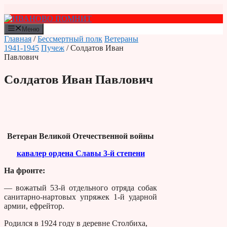
Перейти
к
содержимому
Меню
Главная
/
Бессмертный полк
Ветераны
1941-1945
Пучеж
/ Солдатов Иван
Павлович
Солдатов Иван Павлович
Ветеран Великой Отечественной войны
кавалер ордена Славы 3-й степени
На фронте:
— вожатый 53-й отдельного отряда собак
санитарно-нартовых упряжек 1-й ударной
армии, ефрейтор.
Родился в 1924 году в деревне Столбиха,