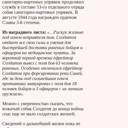
санитарно-нартовых упряжек продолжил
службу в составе 53-го отдельного отряда
собак санитарно-нартовых упряжек. В
августе 1944 года награжден орденом
Славы 3-й степени.
Из наградного листа:
«…Рискуя жизнью
под огнем неприятеля тов. Солдатоа
отдает все свои силы и умения для
быстрейшей доставки раненых бойцов и
офицеров на медицинские пункты. За
короткий период времени ефрейтор
Солдатов вывез с поля боя 63 человека
раненых. Особенно отличился ефрейтор
Солдатов при форсировании реки Синей,
где за день под сильнейшим огнем
противника эвакуировал с поля боя 18
человек бойцов и 3 офицеров с их личным
оружием».
Можно с уверенностью сказать, что
вожатый собак Солдатов до конца войны
спас еще не мало солдатских жизней.
Сведений о дальнейший жизни пока не