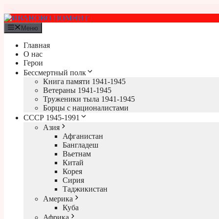
Перейти
к
содержимому
Меню
Главная
О нас
Герои
Бессмертный полк
Книга памяти 1941-1945
Ветераны 1941-1945
Труженики тыла 1941-1945
Борцы с националистами
СССР 1945-1991
Азия
Афганистан
Бангладеш
Вьетнам
Китай
Корея
Сирия
Таджикистан
Америка
Куба
Африка