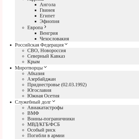
Ангола
Гвинея
Египет
Эфиопия
Европа
Венгрия
Чехословакия
Российская Федерация
СВО, Новороссия
Северный Кавказ
Крым
Миротворцы
Абхазия
Азербайджан
Приднестровье (02.03.1992)
Югославия
Южная Осетия
Служебный долг
Авиакатастрофы
ВМФ
Воины-пограничники
МВД/КГБ/ФСБ
Особый риск
Погибли в армии