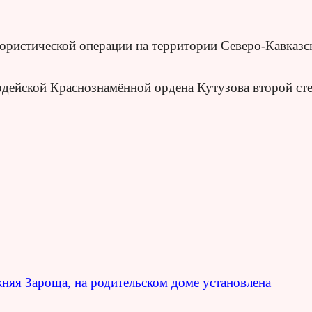
рористической операции на территории Северо-Кавказс
рдейской Краснознамённой ордена Кутузова второй ст
жняя Зароща, на родительском доме установлена