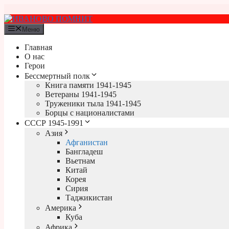
Перейти
к
содержимому
Меню
Главная
О нас
Герои
Бессмертный полк
Книга памяти 1941-1945
Ветераны 1941-1945
Труженики тыла 1941-1945
Борцы с националистами
СССР 1945-1991
Азия
Афганистан
Бангладеш
Вьетнам
Китай
Корея
Сирия
Таджикистан
Америка
Куба
Африка