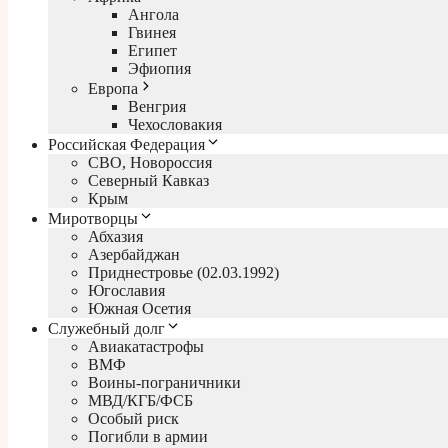
Ангола
Гвинея
Египет
Эфиопия
Европа
Венгрия
Чехословакия
Российская Федерация
СВО, Новороссия
Северный Кавказ
Крым
Миротворцы
Абхазия
Азербайджан
Приднестровье (02.03.1992)
Югославия
Южная Осетия
Служебный долг
Авиакатастрофы
ВМФ
Воины-пограничники
МВД/КГБ/ФСБ
Особый риск
Погибли в армии