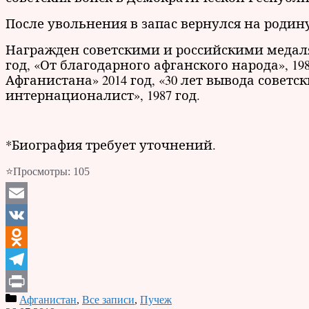
После увольнения в запас вернулся на родин
Награжден советскими и российскими медалями
год, «От благодарного афганского народа», 198
Афганистана» 2014 год, «30 лет вывода советск
интернационалист», 1987 год.
*Биография требует уточнений.
⭐Просмотры:
105
Email
VK
Odnoklassniki
Telegram
Афганистан
,
Все записи
,
Пучеж
Print