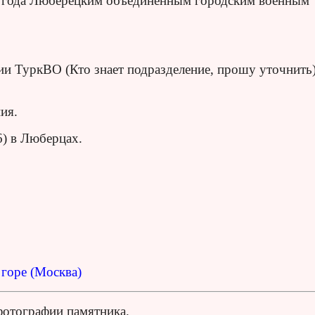
 года Люберецким объединенным городским военным
и ТуркВО (Кто знает подразделение, прошу уточнить)
ия.
) в Люберцах.
горе (Москва)
фотографии памятника.