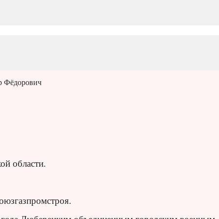
р Фёдорович
ой области.
Союзгазпромстроя.