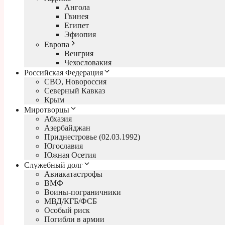
Ангола
Гвинея
Египет
Эфиопия
Европа
Венгрия
Чехословакия
Российская Федерация
СВО, Новороссия
Северный Кавказ
Крым
Миротворцы
Абхазия
Азербайджан
Приднестровье (02.03.1992)
Югославия
Южная Осетия
Служебный долг
Авиакатастрофы
ВМФ
Воины-пограничники
МВД/КГБ/ФСБ
Особый риск
Погибли в армии