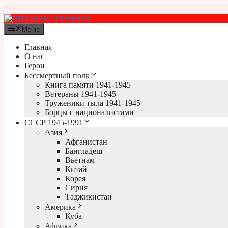
Перейти
к
содержимому
Меню
Главная
О нас
Герои
Бессмертный полк
Книга памяти 1941-1945
Ветераны 1941-1945
Труженики тыла 1941-1945
Борцы с националистами
СССР 1945-1991
Азия
Афганистан
Бангладеш
Вьетнам
Китай
Корея
Сирия
Таджикистан
Америка
Куба
Африка