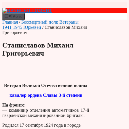
Перейти
к
содержимому
Меню
Главная
/
Бессмертный полк
Ветераны
1941-1945
Юрьевец
/ Станиславов Михаил
Григорьевич
Станиславов Михаил
Григорьевич
Ветеран Великой Отечественной войны
кавалер ордена Славы 3-й степени
На фронте:
— командир отделения автоматчиков 17-й
гвардейской механизированной бригады.
Родился 17 сентября 1924 года в городе