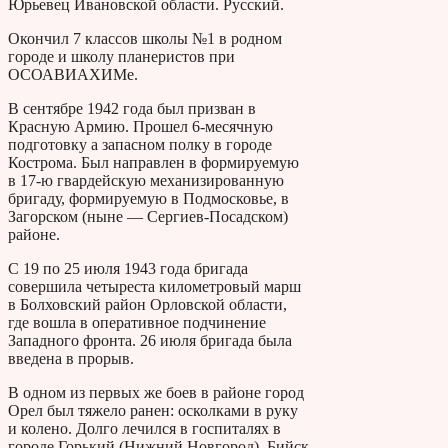
Юрьевец Ивановской области. Русский.
Окончил 7 классов школы №1 в родном
городе и школу планеристов при
ОСОАВИАХИМе.
В сентябре 1942 года был призван в
Красную Армию. Прошел 6-месячную
подготовку а запасном полку в городе
Кострома. Был направлен в формируемую
в 17-ю гвардейскую механизированную
бригаду, формируемую в Подмосковье, в
Загорском (ныне — Сергиев-Посадском)
районе.
С 19 по 25 июля 1943 года бригада
совершила четыреста километровый марш
в Болховский район Орловской области,
где вошла в оперативное подчинение
Западного фронта. 26 июля бригада была
введена в прорыв.
В одном из первых же боев в районе город
Орел был тяжело ранен: осколками в руку
и колено. Долго лечился в госпиталях в
городе Горький (Нижний Новгород), Бийск