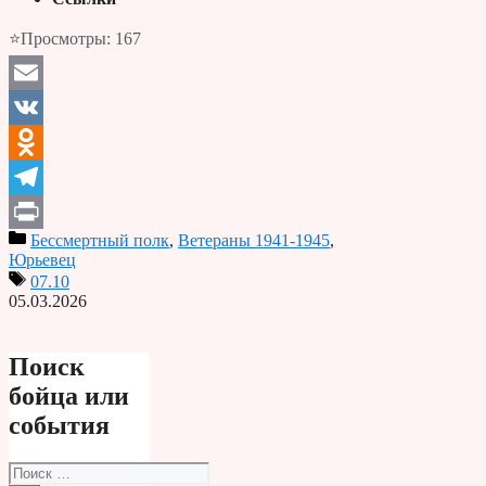
⭐Просмотры:
167
Email
VK
Odnoklassniki
Telegram
Бессмертный полк
,
Ветераны 1941-1945
,
Print
Юрьевец
07.10
05.03.2026
Поиск
бойца или
события
Поиск: