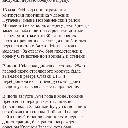
заслужил первую боевую награду.
13 мая 1944 года при отражении
контратаки противника у деревни
Пугачены (ныне Новоанненский район
Молдавии) на западном берегу реки Днестр
заменил выбывший из строя пулеметный
расчет, уничтожил до 30 гитлеровцев.
Пехота противника залегла, а наш батальон
перешел в атаку. За это бой награжден
медалью «За отвагу», был представлен к
ордену Отечественной войны 2-й степени.
В июне 1944 года дивизия в составе 28-го
гвардейского стрелкового корпуса была
выведен в резерв Ставки ВГК и
переброшена на 1-й Белорусский фронт,
выдвинута на ковельское направление.
В июле-августе 1944 года в ходе Люблин-
Брестской операции части дивизии
форсировали Западный Буг, участвовали в
освобождении города Люблин. Гварди
лейтенант Степанов отличился в первые
дни операции, был ранен, награжден
орденом Красной Звезды, хотя был