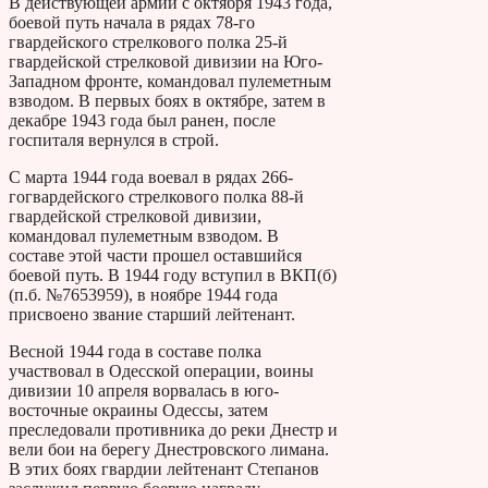
В действующей армии с октября 1943 года,
боевой путь начала в рядах 78-го
гвардейского стрелкового полка 25-й
гвардейской стрелковой дивизии на Юго-
Западном фронте, командовал пулеметным
взводом. В первых боях в октябре, затем в
декабре 1943 года был ранен, после
госпиталя вернулся в строй.
С марта 1944 года воевал в рядах 266-
гогвардейского стрелкового полка 88-й
гвардейской стрелковой дивизии,
командовал пулеметным взводом. В
составе этой части прошел оставшийся
боевой путь. В 1944 году вступил в ВКП(б)
(п.б. №7653959), в ноябре 1944 года
присвоено звание старший лейтенант.
Весной 1944 года в составе полка
участвовал в Одесской операции, воины
дивизии 10 апреля ворвалась в юго-
восточные окраины Одессы, затем
преследовали противника до реки Днестр и
вели бои на берегу Днестровского лимана.
В этих боях гвардии лейтенант Степанов