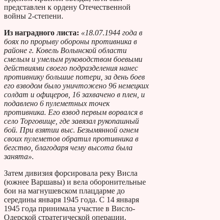
представлен к ордену Отечественной
войны 2-степени.
Из наградного листа:
«18.07.1944 года в
боях по прорыву обороны противника в
районе г. Ковель Волынской области
смелым и умелым руководством боевыми
действиями своего подразделения нанес
противнику большие потери, за день боев
его взводом было уничтожено 96 немецких
солдат и офицеров, 16 захвачено в плен, и
подавлено 6 пулеметных точек
противника. Его взвод первым ворвался в
село Торговище, где завязал рукопашный
бой. При взятии выс. Безымянной огнем
своих пулеметов обратил противника в
бегство, благодаря чему высота была
занята».
Затем дивизия форсировала реку Висла
(южнее Варшавы) и вела оборонительные
бои на магнушевском плацдарме до
середины января 1945 года. С 14 января
1945 года принимала участие в Висло-
Одерской стратегической операции.