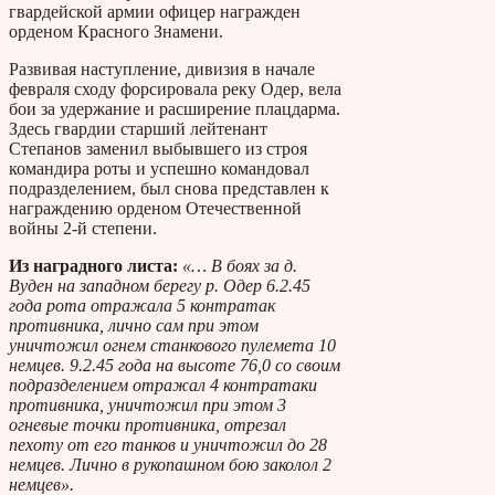
гвардейской армии офицер награжден
орденом Красного Знамени.
Развивая наступление, дивизия в начале
февраля сходу форсировала реку Одер, вела
бои за удержание и расширение плацдарма.
Здесь гвардии старший лейтенант
Степанов заменил выбывшего из строя
командира роты и успешно командовал
подразделением, был снова представлен к
награждению орденом Отечественной
войны 2-й степени.
Из наградного листа:
«… В боях за д.
Вуден на западном берегу р. Одер 6.2.45
года рота отражала 5 контратак
противника, лично сам при этом
уничтожил огнем станкового пулемета 10
немцев. 9.2.45 года на высоте 76,0 со своим
подразделением отражал 4 контратаки
противника, уничтожил при этом 3
огневые точки противника, отрезал
пехоту от его танков и уничтожил до 28
немцев. Лично в рукопашном бою заколол 2
немцев».