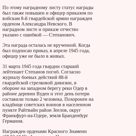
По этому наградному листу статус награды
был также повышен и офицер приказом по
войскам 8-й гвардейской армии награжден
орденом Александра Невского. В
наградном листе и приказе отчество
указано с ошибкой — Степанович.
Эта награда осталась не врученной. Когда
был подписан приказ, в апреле 1945 года,
офицер уже не было в живых.
31 марта 1945 года гвардии старший
лейтенант Степанов погиб. Согласно
журналу боевых действий 88-й
гвардейской стрелковой дивизии, в
обороне на западном берегу реки Одер в
районе деревни Вуден и этот день потери
составили только 2 человека. Похоронен на
кладбище советских воинов в населенном
пункте Райтвайн район Зеелов, округ
Франкфурт-на-Одере, земля Бранденбург
Германия.
Награжден орденами Красного Знамени