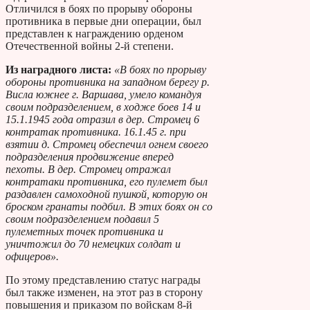
Отличился в боях по прорыву обороны
противника в первые дни операции, был
представлен к награждению орденом
Отечественной войны 2-й степени.
Из наградного листа:
«В боях по прорыву
обороны противника на западном берегу р.
Висла южнее г. Варшава, умело командуя
своим подразделением, в ходже боев 14 и
15.1.1945 года отразил в дер. Стромец 6
контратак противника. 16.1.45 г. при
взятии д. Стромец обеспечил огнем своего
подразделения продвижение вперед
пехоты. В дер. Стромец отражал
контратаки противника, его пулемет был
раздавлен самоходной пушкой, которую он
броском гранаты подбил. В этих боях он со
своим подразделением подавил 5
пулеметных точек противника и
уничтожил до 70 немецких солдат и
офицеров».
По этому представлению статус награды
был также изменен, на этот раз в сторону
повышения и приказом по войскам 8-й