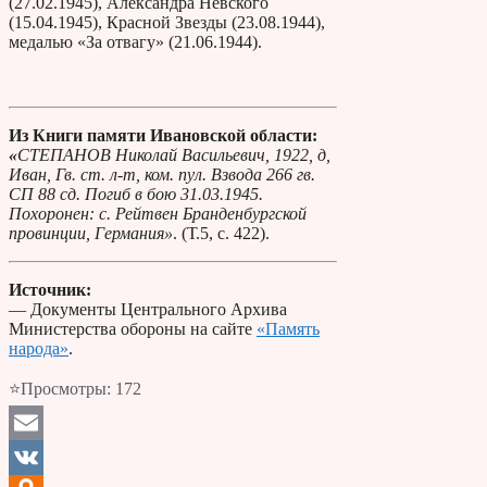
(27.02.1945), Александра Невского
(15.04.1945), Красной Звезды (23.08.1944),
медалью «За отвагу» (21.06.1944).
Из Книги памяти Ивановской области:
«
СТЕПАНОВ Николай Васильевич, 1922, д,
Иван, Гв. ст. л-т, ком. пул. Взвода 266 гв.
СП 88 сд. Погиб в бою 31.03.1945.
Похоронен: с. Рейтвен Бранденбургской
провинции, Германия»
. (Т.5, с. 422).
Источник:
— Документы Центрального Архива
Министерства обороны на сайте
«Память
народа»
.
⭐Просмотры:
172
Email