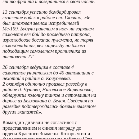
линию фронта и возвратился в свою часть.
13 сентября успешно бомбардировал
скопление войск в районе ст. Гловино, где
был атакован звеном истребителей
Ме-109. Будучи раненым в ногу на горящем
самолете вел бой до последнего патрона,
израсходовав боезапас пулемета, не теряя
самообладания, вел стрельбу по близко
подходящим самолетам противника из
пистолета ТТ.
26 сентября ведущим в составе 4
самолетов уничтожил до 40 автомашин с
пехотой в районе д. Кочубеевка.
2 октября одиночно произвел разведку в
районе д. Чутово, Никольское Варваровка,
обнаружил колонну танков и автомашин на
дороге из Белховкана д. Белая. Сведения по
разведке подтверждались боевым вылетом
других экипажей».
Командир дивизии не согласился с
представлением и снизил награду до
ордена Красного Знамени. Которым он и