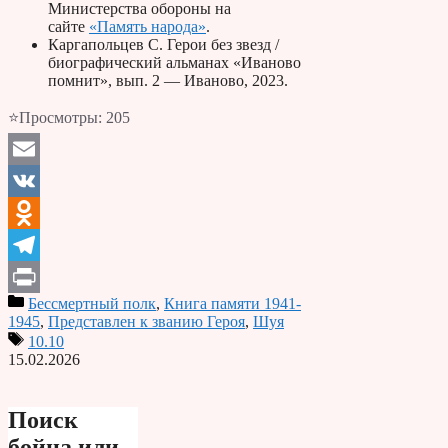
Министерства обороны на
сайте
«Память народа»
.
Каргапольцев С. Герои без звезд /
биографический альманах «Иваново
помнит», вып. 2 — Иваново, 2023.
⭐Просмотры:
205
Email
VK
Odnoklassniki
Telegram
Бессмертный полк
,
Книга памяти 1941-
Print
1945
,
Представлен к званию Героя
,
Шуя
10.10
15.02.2026
Поиск
бойца или