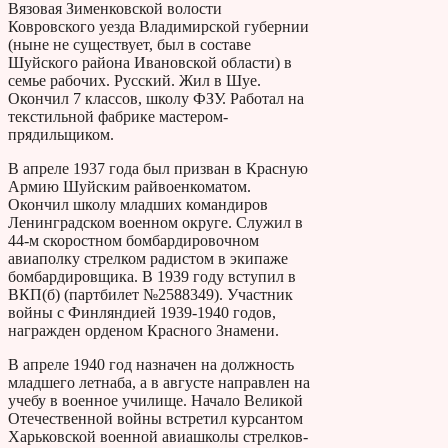
Вязовая Зименковской волости
Ковровского уезда Владимирской губернии
(ныне не существует, был в составе
Шуйского района Ивановской области) в
семье рабочих. Русский. Жил в Шуе.
Окончил 7 классов, школу ФЗУ. Работал на
текстильной фабрике мастером-
прядильщиком.
В апреле 1937 года был призван в Красную
Армию Шуйским райвоенкоматом.
Окончил школу младших командиров
Ленинградском военном округе. Служил в
44-м скоростном бомбардировочном
авиаполку стрелком радистом в экипаже
бомбардировщика. В 1939 году вступил в
ВКП(б) (партбилет №2588349). Участник
войны с Финляндией 1939-1940 годов,
награжден орденом Красного Знамени.
В апреле 1940 год назначен на должность
младшего летнаба, а в августе направлен на
учебу в военное училище. Начало Великой
Отечественной войны встретил курсантом
Харьковской военной авиашколы стрелков-