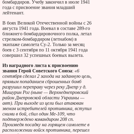
бомбардиров. Учебу закончил в июле 1941
года с присвоение звания младший
лейтенант.
В боях Великой Отечественной войны с 26
августа 1941 года. Воевал в составе 289-го
ближнего бомбардировочного полка, летал
стрелком-бомбардиром (летнабом) в
экипаже самолета Су-2. Только за месяц
боев с 3 сентября по 11 октября 1941 года
совершил 32 успешных боевых вылета.
Из наградного листа к присвоению
звания Герой Советского Союза
:
«6
сентября сделал 2 захода на заданную цель,
прямым попаданием сброшенных бомб
разрушил переправу через реку Днепр у д.
Мишурин Рог (ныне — Верхнеднепровский
район Днепровской области Украины —
авт). При выходе из цели был атакован
звеном истребителей противника, вступил
сними в бой, сбил один Ме-109, что
подтверждено командиром 208 сп.
Произведя посадку на горящем самолете в
расположении войск противника, перешел