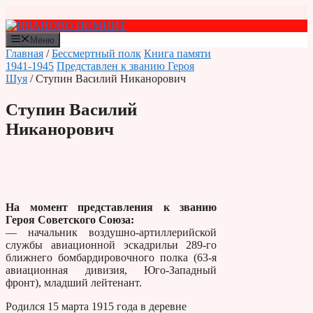
Перейти
к
содержимому
Меню
Главная
/
Бессмертный полк
Книга памяти
1941-1945
Представлен к званию Героя
Шуя
/ Ступин Василий Никанорович
Ступин Василий
Никанорович
На момент представления к званию
Героя Советского Союза:
— начальник воздушно-артиллерийской
службы авиационной эскадрильи 289-го
ближнего бомбардировочного полка (63-я
авиационная дивизия, Юго-Западный
фронт), младший лейтенант.
Родился 15 марта 1915 года в деревне