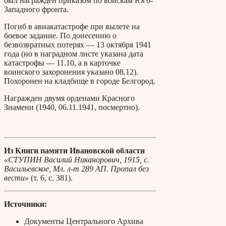
был награжден приказом по войскам Юго-
Западного фронта.
Погиб в авиакатастрофе при вылете на
боевое задание. По донесению о
безвозвратных потерях — 13 октября 1941
года (но в наградном листе указана дата
катастрофы — 11.10, а в карточке
воинского захоронения указано 08.12).
Похоронен на кладбище в городе Белгород.
Награжден двумя орденами Красного
Знамени (1940, 06.11.1941, посмертно).
Из Книги памяти Ивановской области
«СТУПИН Василий Никанорович, 1915, с.
Васильевское, Мл. л-т 289 АП. Пропал без
вести»
(т. 6, с. 381).
Источники:
Документы Центрального Архива