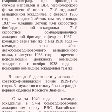
(Ворошиловград). Для прохождения
службы направлен в ВВС Черноморского
флота: военный пилот в 71-й отдельной
авиационной эскадрилье, с февраля 1936
года — младший лётчик там же, с января
1937 — младший летчик 43-й скоростной
бомбардировочной эскадрильи в 71-й
скоростной бомбардировочной
авиационной бригаде, с февраля 1937 —
командир звена там же, с мая 1938 года —
командир звена 40-го
легкобомбардировочного авиационного
полка, с августа 1938 года — временно
исполняющий должность командира
эскадрильи, с ноября 1938 года —
помощник командира эскадрильи там же.
В последней должности участвовал в
советско-финляндской войне 1939-1940
годов. За мужество и отвагу был награждён
первым орденом Красного Знамени..
С марта 1940 года — командир
эскадрильи в 57-м бомбардировочном
авиационном полку ВВС Балтийского