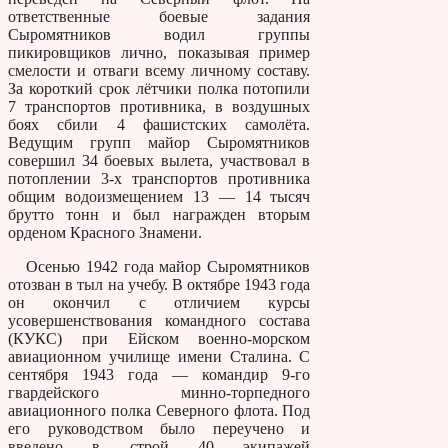
ответственные боевые задания
Сыромятников водил группы
пикировщиков лично, показывая пример
смелости и отваги всему личному составу.
За короткий срок лётчики полка потопили
7 транспортов противника, в воздушных
боях сбили 4 фашистских самолёта.
Ведущим групп майор Сыромятников
совершил 34 боевых вылета, участвовал в
потоплении 3-х транспортов противника
общим водоизмещением 13 — 14 тысяч
брутто тонн и был награжден вторым
орденом Красного Знамени.
Осенью 1942 года майор Сыромятников
отозван в тыл на учебу. В октябре 1943 года
он окончил с отличием курсы
усовершенствования командного состава
(КУКС) при Ейском военно-морском
авиационном училище имени Сталина. С
сентября 1943 года — командир 9-го
гвардейского минно-торпедного
авиационного полка Северного флота. Под
его руководством было переучено и
введено в строй 40 экипажей