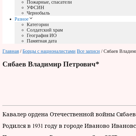
Пожарные, спасатели
УФСИН
Чернобыль
Разное
Категории
Солдатский храм
География ИО
Памятная дата
Главная
/
Борцы с националистами
Все записи
/ Сябаев Владим
Сябаев Владимир Петрович*
Кавалер ордена Отечественной войны Сябае
Родился в 1931 году в городе Иваново Иванов