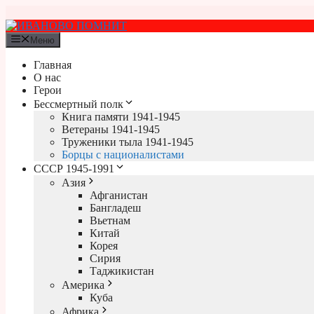
Перейти
к
содержимому
Меню
Главная
О нас
Герои
Бессмертный полк
Книга памяти 1941-1945
Ветераны 1941-1945
Труженики тыла 1941-1945
Борцы с националистами
СССР 1945-1991
Азия
Афганистан
Бангладеш
Вьетнам
Китай
Корея
Сирия
Таджикистан
Америка
Куба
Африка