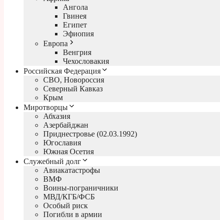
Ангола
Гвинея
Египет
Эфиопия
Европа
Венгрия
Чехословакия
Российская Федерация
СВО, Новороссия
Северный Кавказ
Крым
Миротворцы
Абхазия
Азербайджан
Приднестровье (02.03.1992)
Югославия
Южная Осетия
Служебный долг
Авиакатастрофы
ВМФ
Воины-пограничники
МВД/КГБ/ФСБ
Особый риск
Погибли в армии