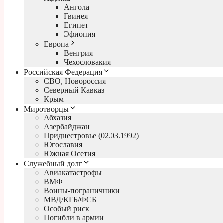
Ангола
Гвинея
Египет
Эфиопия
Европа
Венгрия
Чехословакия
Российская Федерация
СВО, Новороссия
Северный Кавказ
Крым
Миротворцы
Абхазия
Азербайджан
Приднестровье (02.03.1992)
Югославия
Южная Осетия
Служебный долг
Авиакатастрофы
ВМФ
Воины-пограничники
МВД/КГБ/ФСБ
Особый риск
Погибли в армии