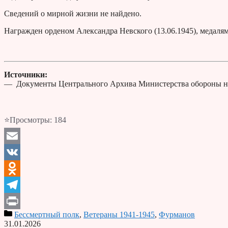
Сведений о мирной жизни не найдено.
Награжден орденом Александра Невского (13.06.1945), медаля
Источники:
— Документы Центрального Архива Министерства обороны н
⭐Просмотры:
184
Email
VK
Odnoklassniki
Telegram
Бессмертный полк
,
Ветераны 1941-1945
,
Фурманов
Print
31.01.2026