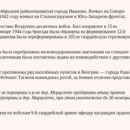
тябрьским райвоенкоматом города Иваново. Воевал на Северо-
 1942 году воевал на Сталинградском и Юго-Западном фронтах.
состава Воздушно-десантных войск. Был направлен в 15-ю
нваре 1944 года бригада была обращена на формирование 12-й
 дивизия была переформирована в 105-ю гвардейскую стрелкову
пуса была переброшена железнодорожными эшелонами на станцию
есантникам была поставлена задача во взаимодействии с другими
т противника ряд населённых пунктов в Венгрии — города Радо
лейтенант Таганов командовал ротой, за боевые отличия представ
х за переправы в р-не дер. Мерцелете предпринял атаку против
ереправы и дер. Марцелете, при этом уничтожено до 30 немецк
зом по войскам 9-й гвардейской армии офицер награжден орден