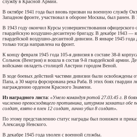
службу в Красной Армии.
В октябре 1941 года был вновь призван на военную службу Ок
Западном фронте, участвовал в обороне Москвы, был ранен. В
В 1943 году окончил Курсы усовершенствования офицерского 
гвардейскую воздушно-десантную бригаду. В декабре 1943 — я
гвардейской воздушно-десантной дивизии. В январе 1945 года
только тогда направлена на фронт.
К концу февраля 1945 года 105-я дивизия в составе 38-й кор
Сольнок (Венгрия) и вошла в состав 9-й гвардейской армии. Д
войсками овладеть столицей Австрии городом Веной.
В ходе боевых действий частями дивизии были освобождены о
Папа, а 30 марта форсирована река Раба. В этих боях гвардии 
награждению орденом Красного Знамени.
Из наградного листа
:
«Умело командуя ротой 27.03.45 г. В боя
численно превосходящего противника, штурмом захватил обе п
солдат, взято в плен 12 солдат, лично убил 8 солдат».
По этому представлению статус награды был понижен и прика
Александр Невского.
В декабре 1945 года уволен с военной службы.