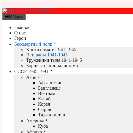
Перейти
к
содержимому
Меню
Главная
О нас
Герои
Бессмертный полк
Книга памяти 1941-1945
Ветераны 1941-1945
Труженики тыла 1941-1945
Борцы с националистами
СССР 1945-1991
Азия
Афганистан
Бангладеш
Вьетнам
Китай
Корея
Сирия
Таджикистан
Америка
Куба
Африка