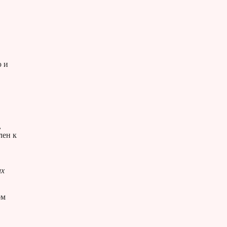
ю и
,
лен к
их
ом