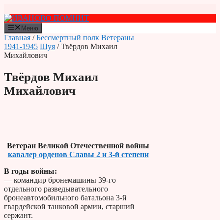
Перейти
к
содержимому
Меню
Главная
/
Бессмертный полк
Ветераны
1941-1945
Шуя
/ Твёрдов Михаил
Михайлович
Твёрдов Михаил
Михайлович
Ветеран Великой Отечественной войны
кавалер орденов Славы 2 и 3-й степени
В годы войны:
— командир бронемашины 39-го
отдельного разведывательного
бронеавтомобильного батальона 3-й
гвардейской танковой армии, старший
сержант.