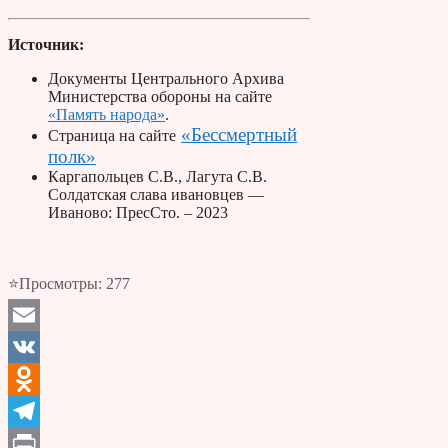
Источник:
Документы Центрального Архива
Министерства обороны на сайте
«Память народа»
.
«Бессмертный
Страница на сайте
полк»
Каргапольцев С.В., Лагута С.В.
Солдатская слава ивановцев —
Иваново: ПресСто. – 2023
⭐Просмотры:
277
Email
VK
Odnoklassniki
Telegram