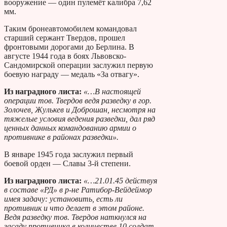
вооружение — один пулемёт калибра 7,62
мм.
Таким бронеавтомобилем командовал
старший сержант Твердов, прошел
фронтовыми дорогами до Берлина. В
августе 1944 года в боях Львовско-
Сандомирской операции заслужил первую
боевую награду — медаль «За отвагу».
Из наградного листа:
«…В настоящей
операции тов. Твердов ведя разведку в гор.
Золочев, Жулькев и Доброшан, несмотря на
тяжелые условия ведения разведки, дал ряд
ценных данных командованию армии о
противнике в районах разведки».
В январе 1945 года заслужил первый
боевой орден — Славы 3-й степени.
Из наградного листа:
«…21.01.45 действуя
в составе «РД» в р-не Ратибор-Вейдеймор
имея задачу: установить, есть ли
противник и что делает в этом районе.
Ведя разведку тов. Твердов наткнулся на
засаду противника в количестве 10 солдат