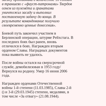
в траншеях с «фауст-патронами» Твердов
огнем из пулемёта и гранатами
уничтожил засаду и выполнил
поставленную задачу до конца. В
результате командование получило
своевременно ценные донесения».
Боевой путь закончил участием в
Берлинской операции, штурме Рейхстага. В
последних боях был ранен, вновь
отличился в боях. Награжден вторым
орденом Славы. Наградных документов
пока выявить не удалось.
После войны остался на сверхсрочной
службе, демобилизован в 1953 году/
Вернулся на родину. Умер 16 июня 2006
года.
Награжден орденами Отечественной
войны 1-й степени (11.03.1985), Славы 2-й
() и 3-й (29.03.1945) степени, медалями, в
том числе «За отвагу» (21.08.1944).