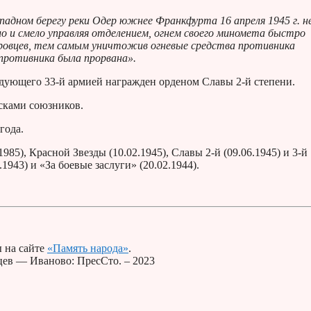
падном берегу реки Одер южнее Франкфурта 16 апреля 1945 г. н
о и смело управляя отделением, огнем своего миномета быстро
еровцев, тем самым уничтожив огневые средства противника
противника была прорвана».
ндующего 33-й армией награжден орденом Славы 2-й степени.
йсками союзников.
года.
85), Красной Звезды (10.02.1945), Славы 2-й (09.06.1945) и 3-й
.1943) и «За боевые заслуги» (20.02.1944).
 на сайте
«Память народа»
.
вцев — Иваново: ПресСто. – 2023