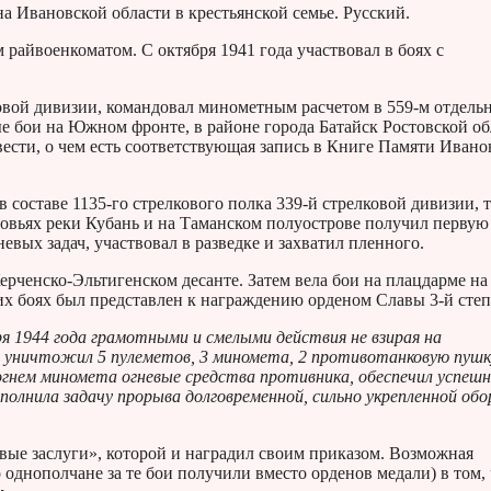
а Ивановской области в крестьянской семье. Русский.
райвоенкоматом. С октября 1941 года участвовал в боях с
ковой дивизии, командовал минометным расчетом в 559-м отдель
е бои на Южном фронте, в районе города Батайск Ростовской об
ести, о чем есть соответствующая запись в Книге Памяти Ивано
 в составе 1135-го стрелкового полка 339-й стрелковой дивизии, 
зовьях реки Кубань и на Таманском полуострове получил первую
вых задач, участвовал в разведке и захватил пленного.
рченско-Эльтигенском десанте. Затем вела бои на плацдарме на
их боях был представлен к награждению орденом Славы 3-й степ
аря 1944 года грамотными и смелыми действия не взирая на
 уничтожил 5 пулеметов, 3 миномета, 2 противотанковую пушк
огнем миномета огневые средства противника, обеспечил успеш
олнила задачу прорыва долговременной, сильно укрепленной об
вые заслуги», которой и наградил своим приказом. Возможная
однополчане за те бои получили вместо орденов медали) в том, 