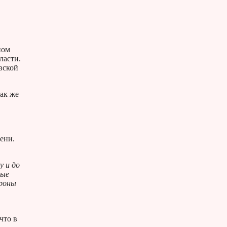
ном
ласти.
вской
так же
ени.
у и до
ные
ороны
что в