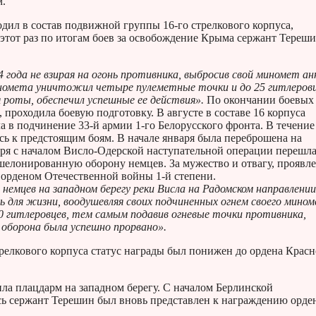
м.
дил в состав подвижной группы 16-го стрелкового корпуса,
этот раз по итогам боев за освобождение Крыма сержант Тереши
4 года не взирая на огонь противника, выбросив свой миномет ан
иномета уничтожил четыре пулеметные точки и до 25 гитлеровц
 роты, обеспечил успешные ее действия».
По окончании боевых
проходила боевую подготовку. В августе в составе 16 корпуса
 в подчинение 33-й армии 1-го Белорусского фронта. В течение
сь к предстоящим боям. В начале января была переброшена на
аря с началом Висло-Одерской наступательной операции перешла
шелонированную оборону немцев. За мужество и отвагу, проявл
 орденом Отечественной войны 1-й степени.
немцев на западном берегу реки Висла на Радомском направлении
ть для жизни, воодушевляя своих подчиненных огнем своего мино
20 гитлеровцев, тем самым подавив огневые точки противника,
 оборона была успешно прорвано».
релкового корпуса статус награды был понижен до ордена Крас
ила плацдарм на западном берегу. С началом Берлинской
сь сержант Терешин был вновь представлен к награждению орде