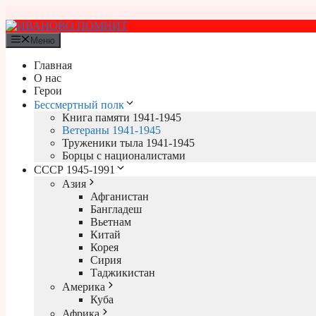
Перейти
к
содержимому
Меню
Главная
О нас
Герои
Бессмертный полк
Книга памяти 1941-1945
Ветераны 1941-1945
Труженики тыла 1941-1945
Борцы с националистами
СССР 1945-1991
Азия
Афганистан
Бангладеш
Вьетнам
Китай
Корея
Сирия
Таджикистан
Америка
Куба
Африка