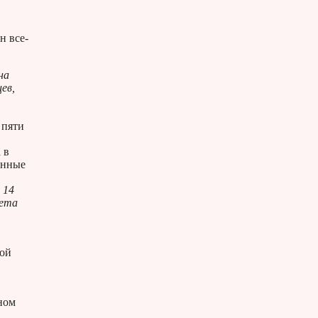
н все-
на
ев,
 пяти
 в
енные
 14
мета
ной
ном