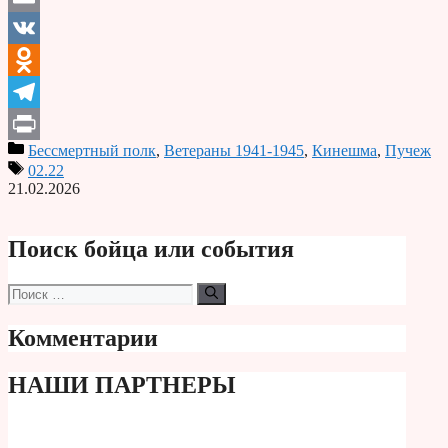
Email
VK
Odnoklassniki
Telegram
Бессмертный полк
,
Ветераны 1941-1945
,
Кинешма
,
Пучеж
Print
02.22
21.02.2026
Поиск бойца или события
Поиск:
Комментарии
НАШИ ПАРТНЕРЫ