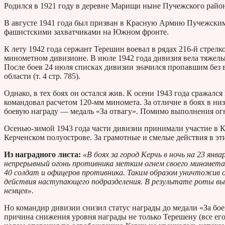
Родился в 1921 году в деревне Марищи ныне Пучежского район
В августе 1941 года был призван в Красную Армию Пучежским 
фашистскими захватчиками на Южном фронте.
К лету 1942 года сержант Терешин воевал в рядах 216-й стрел
минометном дивизионе. В июле 1942 года дивизия вела тяжелы
После боев 24 июля списках дивизии значился пропавшим без в
области (т. 4 стр. 785).
Однако, в тех боях он остался жив. К осени 1943 года сражался
командовал расчетом 120-мм миномета. За отличие в боях в ни
боевую награду — медаль «За отвагу». Помимо выполнения огне
Осенью-зимой 1943 года части дивизии принимали участие в Ке
Керченском полуострове. За грамотные и смелые действия в эт
Из наградного листа:
«В боях за город Керчь в ночь на 23 янв
непрерывный огонь противника метким огнем своего миномета
40 солдат и офицеров противника. Таким образом уничтожив 
действия наступающего подразделения. В результате роты вып
немцев».
Но командир дивизии снизил статус награды до медали «За бое
причина снижения уровня награды не только Терешену (все его 