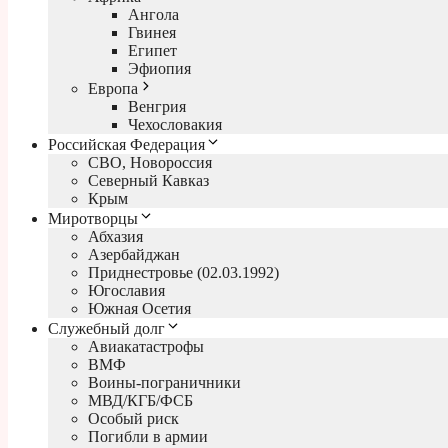
Ангола
Гвинея
Египет
Эфиопия
Европа
Венгрия
Чехословакия
Российская Федерация
СВО, Новороссия
Северный Кавказ
Крым
Миротворцы
Абхазия
Азербайджан
Приднестровье (02.03.1992)
Югославия
Южная Осетия
Служебный долг
Авиакатастрофы
ВМФ
Воины-пограничники
МВД/КГБ/ФСБ
Особый риск
Погибли в армии