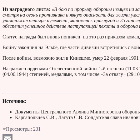
Из наградного листа:
«В бою по прорыву обороны немцев на за
смотря на огонь противника и явную опасность для жизни умел
уничтожил четыре пулемета, миномет с прислугой и 25 гитл
обеспечил успешное действие наступающей пехоты и оборона 
Статус награды был вновь понижен, на это раз приказом кома
Войну закончил на Эльбе, где части дивизии встретились с во
После войны, возможно жил в Кинешме, умер 22 февраля 1991 
Награжден орденами Отечественной войны 1-й степени (11.03.19
(04.06.1944) степеней, медалями, в том числе «За отвагу» (29.10
Источник:
Документы Центрального Архива Министерства обороны
Каргапольцев С.В., Лагута С.В. Солдатская слава ивано
⭐Просмотры:
231