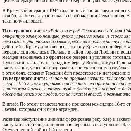
целом операция по освобождению Керчи не увенчалась успехо
В Крымской операции 1944 года личный состав соединения вхо
освободил Керчь и участвовал в освобождении Севастополя. Н 
таки получил орден.
Из наградного листа:
«В бою за город Севастополь 10 мая 194
открытую огневую позицию, умело управляя огнем из своего м
тем самым уничтожив огневые средства в полосе наступления
действий в Крыму дивизия несла охрану Крымского побережья, 
передислоцировалась в Польшу в район города Люблин и вошла
месяцев находилась во фронтовом резерве и усиленно готовила
Пулавский плацдарм на западном берегу Вислы, откуда 14 янв
наступление, успешно прорвала сильно укрепленную глубокоэ
в этих боях, сержант Терешин был представлен к награждению
Из наградного листа:
«В бою по прорыве позиционной обороны 
января 1945 г. умело управляя отделением невзирая на опаснос
уничтожил 4 огневые точки, разбил два дзота и истребил до 
обеспечил успешное продвижение пехоты вперед, в результате
В штабе По этому представлению приказом командира 16-го ст
Звезды, которым он и был награжден.
Развивая наступление дивизия форсировала реку одер и захват
наступательной операции дивизия перешла в наступление. Зде
Отечественной войны 1-й степени.