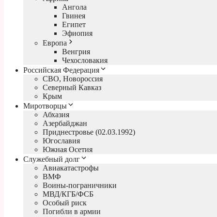
Ангола
Гвинея
Египет
Эфиопия
Европа
Венгрия
Чехословакия
Российская Федерация
СВО, Новороссия
Северный Кавказ
Крым
Миротворцы
Абхазия
Азербайджан
Приднестровье (02.03.1992)
Югославия
Южная Осетия
Служебный долг
Авиакатастрофы
ВМФ
Воины-пограничники
МВД/КГБ/ФСБ
Особый риск
Погибли в армии