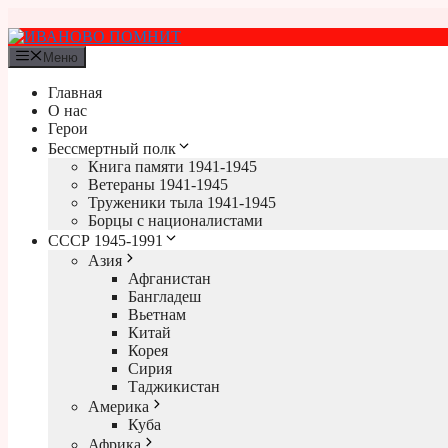
Перейти
к
содержимому
Меню
Главная
О нас
Герои
Бессмертный полк
Книга памяти 1941-1945
Ветераны 1941-1945
Труженики тыла 1941-1945
Борцы с националистами
СССР 1945-1991
Азия
Афганистан
Бангладеш
Вьетнам
Китай
Корея
Сирия
Таджикистан
Америка
Куба
Африка