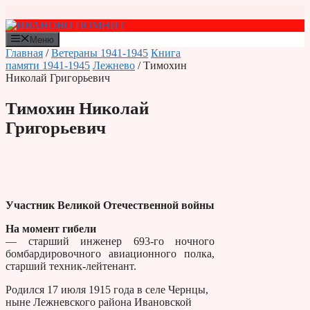
Перейти
к
содержимому
Меню
Главная
/
Ветераны 1941-1945
Книга
памяти 1941-1945
Лежнево
/ Тимохин
Николай Григорьевич
Тимохин Николай
Григорьевич
Участник Великой Отечественной войны
На момент гибели
— старший инженер 693-го ночного
бомбардировочного авиационного полка,
старший техник-лейтенант.
Родился 17 июля 1915 года в селе Чернцы,
ныне Лежневского района Ивановской