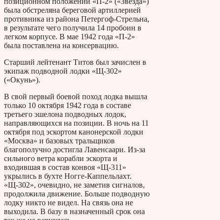
позиционном положении «П-2» («Звезда»)
была обстреляна береговой артиллерией
противника из района Петергоф-Стрельна,
в результате чего получила 14 пробоин в
легком корпусе. В мае 1942 года «П-2»
была поставлена на консервацию.
Старший лейтенант Титов был зачислен в
экипаж подводной лодки «Щ-302»
(«Окунь»).
В свой первый боевой поход лодка вышла
только 10 октября 1942 года в составе
третьего эшелона подводных лодок,
направляющихся на позиции. В ночь на 11
октября под эскортом канонерской лодки
«Москва» и базовых тральщиков
благополучно достигла Лавенсаари. Из-за
сильного ветра корабли эскорта и
входившая в состав конвоя «Щ-311»
укрылись в бухте Ногге-Каппельлахт.
«Щ-302», очевидно, не заметив сигналов,
продолжила движение. Больше подводную
лодку никто не видел. На связь она не
выходила. В базу в назначенный срок она