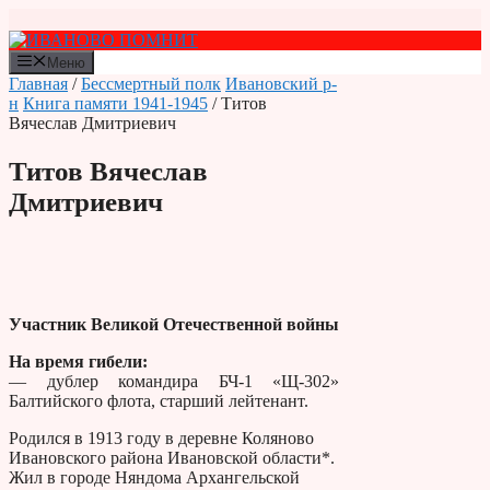
Перейти
к
содержимому
Меню
Главная
/
Бессмертный полк
Ивановский р-
н
Книга памяти 1941-1945
/ Титов
Вячеслав Дмитриевич
Титов Вячеслав
Дмитриевич
Участник Великой Отечественной войны
На время гибели:
— дублер командира БЧ-1 «Щ-302»
Балтийского флота, старший лейтенант.
Родился в 1913 году в деревне Коляново
Ивановского района Ивановской области*.
Жил в городе Няндома Архангельской