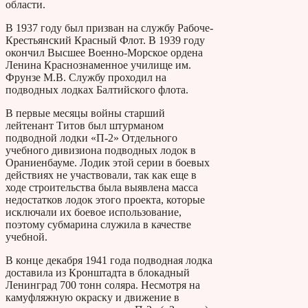
области.
В 1937 году был призван на службу Рабоче-
Крестьянский Красный Флот. В 1939 году
окончил Высшее Военно-Морское ордена
Ленина Краснознаменное училище им.
Фрунзе М.В. Службу проходил на
подводных лодках Балтийского флота.
В первые месяцы войны старший
лейтенант Титов был штурманом
подводной лодки «П-2» Отдельного
учебного дивизиона подводных лодок в
Ораниенбауме. Лодик этой серии в боевых
действиях не участвовали, так как еще в
ходе строительства была выявлена масса
недостатков лодок этого проекта, которые
исключали их боевое использование,
поэтому субмарина служила в качестве
учебной.
В конце декабря 1941 года подводная лодка
доставила из Кронштадта в блокадный
Ленинград 700 тонн соляра. Несмотря на
камуфляжную окраску и движение в