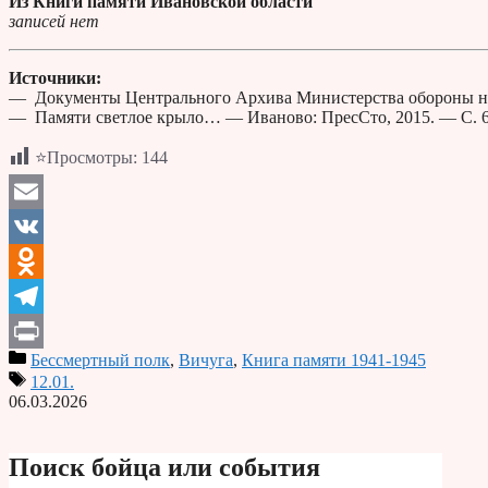
Из Книги памяти Ивановской области
записей нет
Источники:
— Документы Центрального Архива Министерства обороны н
— Памяти светлое крыло… — Иваново: ПресСто, 2015. — С. 
⭐Просмотры:
144
Email
VK
Odnoklassniki
Telegram
Бессмертный полк
,
Вичуга
,
Книга памяти 1941-1945
Print
12.01.
06.03.2026
Поиск бойца или события