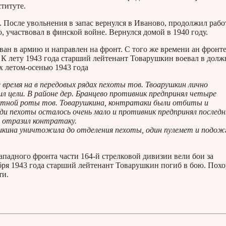
титуте.
 После увольнения в запас вернулся в Иваново, продолжил рабо
, участвовал в финской войне. Вернулся домой в 1940 году.
ан в армию и направлен на фронт. С того же времени ан фронте
. К лету 1943 года старший лейтенант Товарушкин воевал в долж
х летом-осенью 1943 года
 время на в передовых рядах пехоты тов. Твоарушкин лично
л цели. В районе дер. Бранцево противник предпринял четыре
метной роты тов. Товарушкина, контратаки были отбиты и
ди пехоты осталось очень мало и противник предпринял послед
и отразил контратаку.
рушкина уничтожила до отделения пехоты, один пулемет и подож
адного фронта части 164-й стрелковой дивизии вели бои за
бря 1943 года старший лейтенант Товарушкин погиб в бою. Пох
ти.