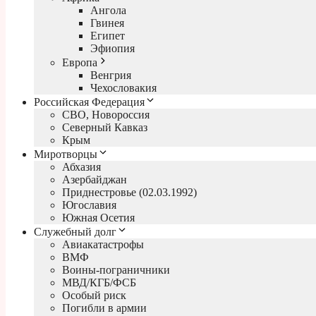
Ангола
Гвинея
Египет
Эфиопия
Европа
Венгрия
Чехословакия
Российская Федерация
СВО, Новороссия
Северный Кавказ
Крым
Миротворцы
Абхазия
Азербайджан
Приднестровье (02.03.1992)
Югославия
Южная Осетия
Служебный долг
Авиакатастрофы
ВМФ
Воины-пограничники
МВД/КГБ/ФСБ
Особый риск
Погибли в армии