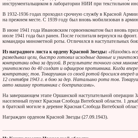
инструментальщиком в лаборатории НИИ при текстильном инс
В 1932-1936 годах проходил срочную службу в Красной Армии.
на прежнем месте. С 1939 году был вновь мобилизован в армию
В июне 1941 года Ивановским горвоенкоматом был вновь призв
июле 1941 года был ранен. После госпиталя вернулся на фронт
командира минометной роты. Отличился в наступательных боя
Из наградного листа к ордену Красной Звезды:
«Находясь все
разведывал цели, быстро готовил исходные данные и уничтожи
контратаки одна за другой. В результате точного огня мино
уничтожено до 40 солдат и офицеров противника. Когда впере
контратаку, тов. Товарушкин со своей ротой бросился вперед 
12 сентября 1943 г. в бою за дер. Натальино рота тов. Това
авто машину противника с боеприпасами».
На завершающем этапе Оршанской наступательной операции Зап
населенный пункт Красная Слобода Витебской области. 1 дека
в братской могиле в деревне Красная Слобода Витебской облас
Награжден орденом Красной Звезды (27.09.1943).