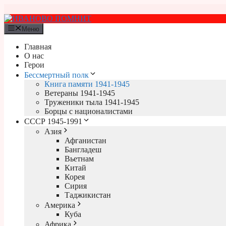
Перейти
к
содержимому
Меню
Главная
О нас
Герои
Бессмертный полк
Книга памяти 1941-1945
Ветераны 1941-1945
Труженики тыла 1941-1945
Борцы с националистами
СССР 1945-1991
Азия
Афганистан
Бангладеш
Вьетнам
Китай
Корея
Сирия
Таджикистан
Америка
Куба
Африка