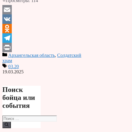
⭐Просмотры:
114
Email
VK
Odnoklassniki
Telegram
Архангельская область
,
Солдатский
Print
храм
03.20
19.03.2025
Поиск
бойца или
события
Поиск: