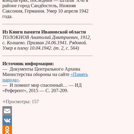
концлагерях, последний — Шталаг X-B в
районе город Сандбостель, Нижняя
Саксония, Германия. Умер 10 апреля 1942
года.
Из Книги памяти Ивановской области
ТОЛОКНОВ Анатолий Дмитриевич, 1912,
с. Колшево. Призван 24.06.1941. Рядовой.
Умер в плену 10.04.1942. (т. 2, с. 564)
Источник информации:
— Документы Центрального Архива
Министерства обороны на сайте
«Память
народа»
.
— И помнит мир спасенный… — ИД
«Референт», 2015 — С. 207-209.
⭐Просмотры:
157
Email
VK