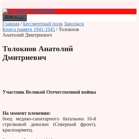
Перейти
к
содержимому
Меню
Главная
/
Бессмертный полк
Заволжск
Книга памяти 1941-1945
/ Толокнов
Анатолий Дмитриевич
Толокнов Анатолий
Дмитриевич
Участник Великой Отечественной войны
На момент пленения:
боец медико-санитарного батальона 16-й
стрелковой дивизии (Северный фронт),
красноармеец.