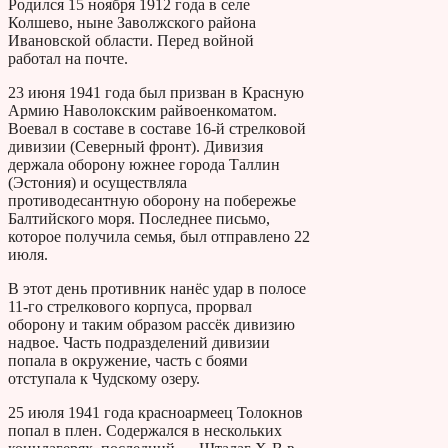
Родился 15 ноября 1912 года в селе
Колшево, ныне Заволжского района
Ивановской области. Перед войной
работал на почте.
23 июня 1941 года был призван в Красную
Армию Наволокским райвоенкоматом.
Воевал в составе в составе 16-й стрелковой
дивизии (Северный фронт). Дивизия
держала оборону южнее города Таллин
(Эстония) и осуществляла
противодесантную оборону на побережье
Балтийского моря. Последнее письмо,
которое получила семья, был отправлено 22
июля.
В этот день противник нанёс удар в полосе
11-го стрелкового корпуса, прорвал
оборону и таким образом рассёк дивизию
надвое. Часть подразделений дивизии
попала в окружение, часть с боями
отступала к Чудскому озеру.
25 июля 1941 года красноармеец Толокнов
попал в плен. Содержался в нескольких