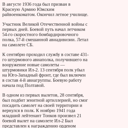
В августе 1936 года был призван в
Красную Армию Южским
райвоенкоматом. Окончил летное училище.
Участник Великой Отечественной войны с
первых дней. Боевой путь начал летчиком
54-го скоростного бомбардировочного
полка, 57-й смешанной авиадивизии. Летал
на самолете СБ.
К сентябрю проходил службу в составе 431-
го штурмового авиаполка, получившего на
вооружение новые самолеты —
штурмовики Ил-2. 13 сентября полк убыл
на Юго-Западный фронт, где был включен
в состав 4-й авиагруппы. Боевую работу
начала под Полтавой.
В одном из первых вылетов, 28 сентября,
был подбит зенитной артиллерией, но смог
посадить самолет на своей территории и
вернулся в полк. К ноябрю 1941 года
младший лейтенант Тонков произвел 21
боевой вылет на самолете Ил-2 Был
представлен к награждению орденом