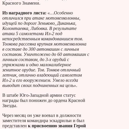
Красного Знамени.
Из наградного листа:
«…Особенно
отличился при атаке мотомехколонны,
идущей по дороге Зеньково, Диканька,
Колонтаевка, Либовка. В результате
атаки 5 самолетами Ил-2 под
непосредственным командованиием тов.
Тоокова рассеяна крупная мотомехколонна
в составе до 300 автомашин с личным
составом. Уничтожено до 60 автомашин с
личным составом, до 3-х орудий с
упряжками и одно малокалиберное
зенитное орудие. Тов. Тонков отличный
летчик, отлично владеющий самолетом
Ил-2 и его вооружением. Умело всегда
выводит своих подчиненных на цель»
.
В штабе Юго-Западной армии статус
награды был понижен до ордена Красной
Звезды.
Через месяц он уже воевал в должности
заместителя командира эскадрильи и был
представлен
к присвоению звания Герой