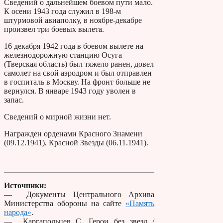
Сведений о дальнейшем боевом пути мало.
К осени 1943 года служил в 198-м
штурмовой авиаполку, в ноябре-декабре
произвел три боевых вылета.
16 декабря 1942 года в боевом вылете на
железнодорожную станцию Осуга
(Тверская область) был тяжело ранен, довел
самолет на свой аэродром и был отправлен
в госпиталь в Москву. На фронт больше не
вернулся. В январе 1943 году уволен в
запас.
Сведений о мирной жизни нет.
Награжден орденами Красного Знамени
(09.12.1941), Красной Звезды (06.11.1941).
Источники:
— Документы Центрального Архива
Министерства обороны на сайте
«Память
народа»
.
— Каргапольцев С. Герои без звезд /