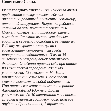
Советского Союза
.
Из наградного листа:
«Тов. Тонков за время
пребывания в полку показал себя как
дисциплинированный, примерный командир,
отличный штурмовик. Вырос от рядового
летчика до зам. командира эскадрильи.
Смелый, отважный и требовательный
командир. Отлично выполняет боевые
задания и серьезно подходит к решению их.
В быту аккуратен и пользуется
заслуженным авторитетом среди
товарищей и подчиненных. Имеет 35
вылетов по разгрому войск германского
фашизма. Особенно проявил себя при атаке
на Полтавском аэродроме, где было
уничтожено 15 самолетов Ме-109 и
транспортный самолет. В бою ведет
смело и увлекает за собой подчиненных.
При атаке скопления автомашин в районе
Александрофельд Южный фронт
уничтожено: до 30 автомашин с военными
грузами и личным составом, одно полевое
орудие, 4 бронемашины, 1 трактор».