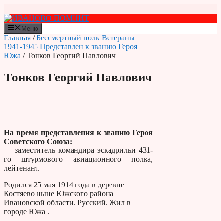
Перейти
к
содержимому
Меню
Главная
/
Бессмертный полк
Ветераны
1941-1945
Представлен к званию Героя
Южа
/ Тонков Георгий Павлович
Тонков Георгий Павлович
На время представления к званию Героя
Советского Союза:
— заместитель командира эскадрильи 431-
го штурмового авиационного полка,
лейтенант.
Родился 25 мая 1914 года в деревне
Костяево ныне Южского района
Ивановской области. Русский. Жил в
городе Южа .