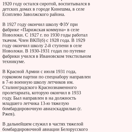
1920 году остался сиротой, воспитывался в
детских домах в городе Кинешма, в селе
Есиплево Заволжского района.
В 1927 году окончил школу ФЗУ при
фабрике «Парижская коммуна» в селе
Новолоки. С 1927 г. по 1930 годы работал
ткачом. Член ВКП(б) с 1928 года. В 1929
году окончил школу 2-й ступени в селе
Новолоки. В 1930-1931 годах по путевке
фабрики учился в Ивановском текстильном
техникуме.
В Красной Армии с июля 1931 года,
горкомом партии по спецнабору направлен
в 7-ю военную школу летчиков им.
Сталинградского Краснознаменного
пролетариата, которую окончил в 1933
году. Был направлен в на должность
младшего летчика 13-ю тяжелую
бомбардировочную авиаэскадрилью (г.
Ржев).
В дальнейшем служил в частях тяжелой
бомбардировочной авиации Белорусского