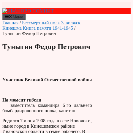
Перейти
к
содержимому
Меню
Главная
/
Бессмертный полк
Заволжск
Кинешма
Книга памяти 1941-1945
/
Туныгин Федор Петрович
Туныгин Федор Петрович
Участник Великой Отечественной войны
На момент гибели
— заместитель командира 6-го дальнего
бомбардировочного полка, капитан.
Родился 7 июня 1908 года в селе Новолоки,
ныне город в Кинешемском районе
Ивановской области в семье рабочего. В