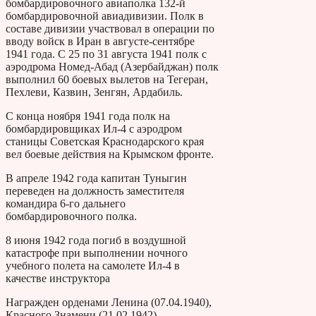
бомбардировочного авиаполка 132-й
бомбардировочной авиадивизии. Полк в
составе дивизии участвовал в операции по
вводу войск в Иран в августе-сентябре
1941 года. С 25 по 31 августа 1941 полк с
аэродрома Номед-Абад (Азербайджан) полк
выполнил 60 боевых вылетов на Тегеран,
Пехлеви, Казвин, Зенгян, Ардабиль.
С конца ноября 1941 года полк на
бомбардировщиках Ил-4 с аэродром
станицы Советская Краснодарского края
вел боевые действия на Крымском фронте.
В апреле 1942 года капитан Туныгин
переведен на должность заместителя
командира 6-го дальнего
бомбардировочного полка.
8 июня 1942 года погиб в воздушной
катастрофе при выполнении ночного
учебного полета на самолете Ил-4 в
качестве инструктора
Награжден орденами Ленина (07.04.1940),
Красного Знамени (21.02.1942).