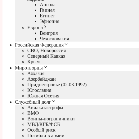
Ангола
Гвинея
Египет
Эфиопия
Европа
Венгрия
Чехословакия
Российская Федерация
СВО, Новороссия
Северный Кавказ
Крым
Миротворцы
Абхазия
Азербайджан
Приднестровье (02.03.1992)
Югославия
Южная Осетия
Служебный долг
Авиакатастрофы
ВМФ
Воины-пограничники
МВД/КГБ/ФСБ
Особый риск
Погибли в армии