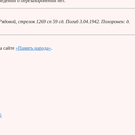
ведений о перезахоронении нет.
довой, стрелок 1269 сп 59 сд. Погиб 3.04.1942. Похоронен: д.
а сайте
«Память народа»
.
5