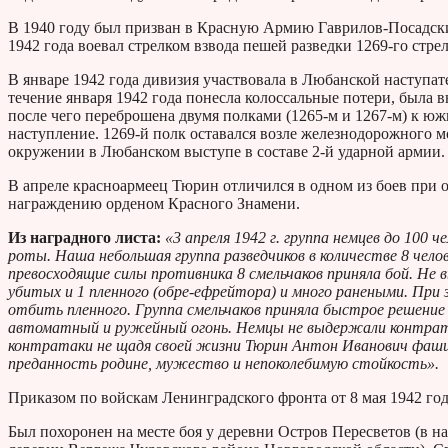
В 1940 году был призван в Красную Армию Гаврилов-Посадск
1942 года воевал стрелком взвода пешей разведки 1269-го стр
В январе 1942 года дивизия участвовала в Любанской наступат
течение января 1942 года понесла колоссальные потери, была 
после чего переброшена двумя полками (1265-м и 1267-м) к юж
наступление. 1269-й полк оставался возле железнодорожного мо
окружении в Любанском выступе в составе 2-й ударной армии.
В апреле красноармеец Тюрин отличился в одном из боев при 
награждению орденом Красного Знамени.
Из наградного листа:
«3 апреля 1942 г. группа немцев до 100 
роты. Наша небольшая группа разведчиков в количестве 8 чело
превосходящие силы противника 8 смельчаков приняла бой. Н
убитых и 1 пленного (обре-ефрейтора) и много ранеными. При
отбить пленного. Группа смельчаков приняла быстрое решение
автоматный и ружейный огонь. Немцы не выдержали контрат
контратаки не щадя своей жизни Тюрин Антон Иванович фашис
преданность родине, мужество и непоколебимую стойкость».
Приказом по войскам Ленинградского фронта от 8 мая 1942 го
Был похоронен на месте боя у деревни Остров Пересветов (в н