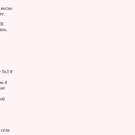
 весне
те.
 В
ана,
у №3 8
ом 4
лью
ной
 села