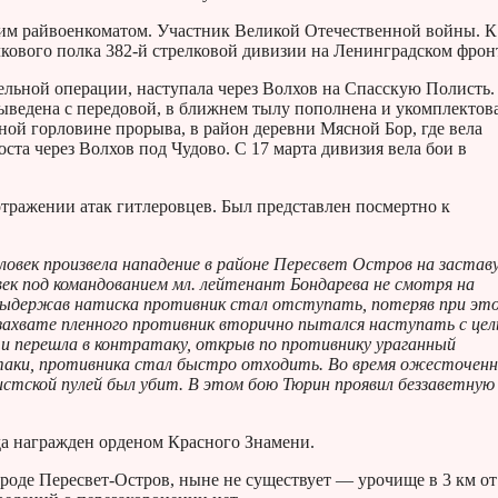
им райвоенкоматом. Участник Великой Отечественной войны. К
елкового полка 382-й стрелковой дивизии на Ленинградском фрон
ельной операции, наступала через Волхов на Спасскую Полисть.
выведена с передовой, в ближнем тылу пополнена и укомплектов
ной горловине прорыва, в район деревни Мясной Бор, где вела
ста через Волхов под Чудово. С 17 марта дивизия вела бои в
отражении атак гитлеровцев. Был представлен посмертно к
человек произвела нападение в районе Пересвет Остров на застав
век под командованием мл. лейтенант Бондарева не смотря на
е выдержав натиска противник стал отступать, потеряв при эт
 захвате пленного противник вторично пытался наступать с це
 и перешла в контратаку, открыв по противнику ураганный
аки, противника стал быстро отходить. Во время ожесточен
тской пулей был убит. В этом бою Тюрин проявил беззаветную
да награжден орденом Красного Знамени.
ароде Пересвет-Остров, ныне не существует — урочище в 3 км от