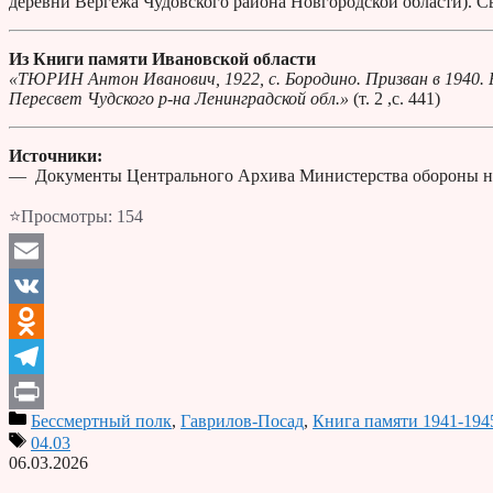
деревни Вергежа Чудовского района Новгородской области). С
Из Книги памяти Ивановской области
«ТЮРИН Антон Иванович, 1922, с. Бородино. Призван в 1940. Ря
Пересвет Чудского р-на Ленинградской обл.»
(т. 2 ,с. 441)
Источники:
— Документы Центрального Архива Министерства обороны н
⭐Просмотры:
154
Email
VK
Odnoklassniki
Telegram
Бессмертный полк
,
Гаврилов-Посад
,
Книга памяти 1941-194
Print
04.03
06.03.2026