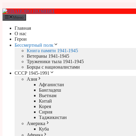
Перейти
к
содержимому
Меню
Главная
О нас
Герои
Бессмертный полк
Книга памяти 1941-1945
Ветераны 1941-1945
Труженики тыла 1941-1945
Борцы с националистами
СССР 1945-1991
Азия
Афганистан
Бангладеш
Вьетнам
Китай
Корея
Сирия
Таджикистан
Америка
Куба
Африка