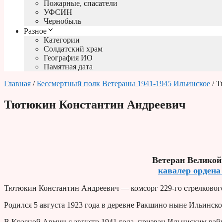
Пожарные, спасатели
УФСИН
Чернобыль
Разное
Категории
Солдатский храм
География ИО
Памятная дата
Главная
/
Бессмертный полк
Ветераны 1941-1945
Ильинское
/ 
Тютюкин Константин Андреевич
Ветеран Великой
кавалер ордена
Тютюкин Константин Андреевич — комсорг 229-го стрелкового 
Родился 5 августа 1923 года в деревне Ракшино ныне Ильинско
В Красной Армии с августа 1941 года, призван Ильинским рай