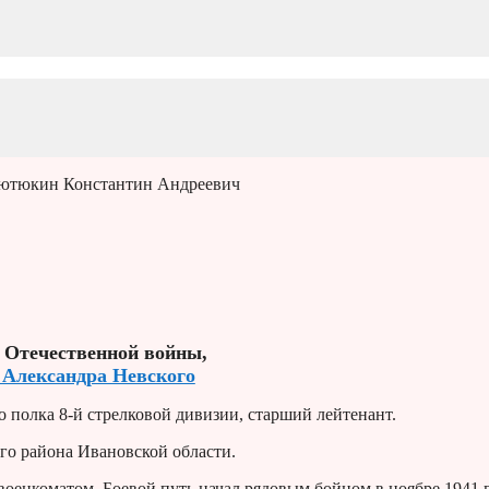
Тютюкин Константин Андреевич
 Отечественной войны,
 Александра Невского
полка 8-й стрелковой дивизии, старший лейтенант.
го района Ивановской области.
военкоматом. Боевой путь начал рядовым бойцом в ноябре 1941 