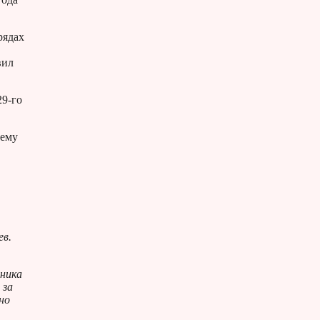
рядах
вил
29-го
сему
ев.
вника
 за
но