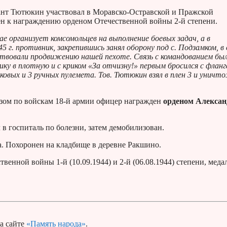
ант Тютюкин участвовал в Моравско-Остравской и Пражской
лен к награждению орденом Отечественной войны 2-й степени.
ае организует комсомольцев на выполнение боевых задач, а в
45 г. противник, закрепившись занял оборону под с. Подзамком, в
ствовали продвижению нашей пехоте. Связь с командованием бы
ку в плотную и с криком «За отчизну!» первым бросился с фланг
ковых и 3 ручных пулемета. Тов. Тютюкин взял в плен 3 и уничт
зом по войскам 18-й армии офицер награжден
орденом Алексан
 в госпиталь по болезни, затем демобилизован.
а. Похоронен на кладбище в деревне Ракшино.
венной войны 1-й (10.09.1944) и 2-й (06.08.1944) степени, меда
а сайте
«Память народа»
.