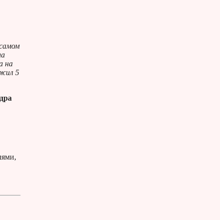
 самом
ла
а на
ожил 5
дра
лями,