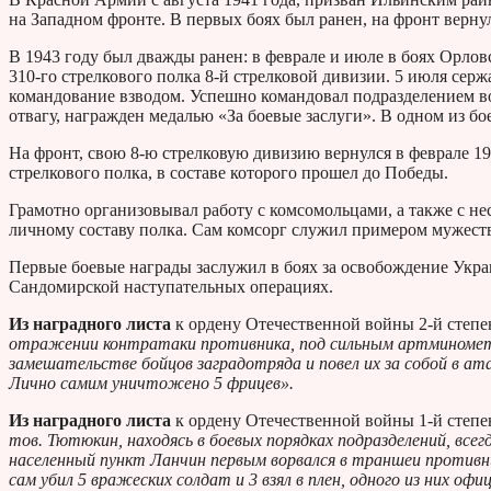
на Западном фронте. В первых боях был ранен, на фронт вернул
В 1943 году был дважды ранен: в феврале и июле в боях Орловс
310-го стрелкового полка 8-й стрелковой дивизии. 5 июля се
командование взводом. Успешно командовал подразделением во 
отвагу, награжден медалью «За боевые заслуги». В одном из бое
На фронт, свою 8-ю стрелковую дивизию вернулся в феврале 1
стрелкового полка, в составе которого прошел до Победы.
Грамотно организовывал работу с комсомольцами, а также с 
личному составу полка. Сам комсорг служил примером мужеств
Первые боевые награды заслужил в боях за освобождение Укра
Сандомирской наступательных операциях.
Из наградного листа
к ордену Отечественной войны 2-й степе
отражении контратаки противника, под сильным артминометн
замешательстве бойцов заградотряда и повел их за собой в а
Лично самим уничтожено 5 фрицев».
Из наградного листа
к ордену Отечественной войны 1-й степе
тов. Тютюкин, находясь в боевых порядках подразделений, всегд
населенный пункт Ланчин первым ворвался в траншеи противник
сам убил 5 вражеских солдат и 3 взял в плен, одного из них оф