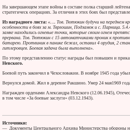
На завершающем этапе войны в составе полка старший лейтен
стратегическ операциях. За отличия в этих боях был представ
Из наградного листа:
«…. Тов. Тютюкин будучи на переднем кр
особенности в боях за м. Тврлошин, Подзамок и с. Парница. 5.4.
замке находились огневые точки, которые своим огнем препят
прервана. Тов. Тютюкин с 15 автоматчиками проник к противни
батарею. Протвиник в панике бежал, оставил 4 орудия, 2 стан
гитлеровцев. Боевая задача была выполнена».
По этому представлению статус награды был повышен и прика
Невского.
Боевой путь закончил в Чехословакии. В ноябре 1945 года убыл
Вернулся домой. Жил в деревне Ракшино. Умер 24 мая1969 год
Награжден орденами Александра Невского (12.06.1945), Отечест
в том числе «За боевые заслуги» (03.12.1943).
Источники:
— Документы Центрального Архива Министерства обороны н