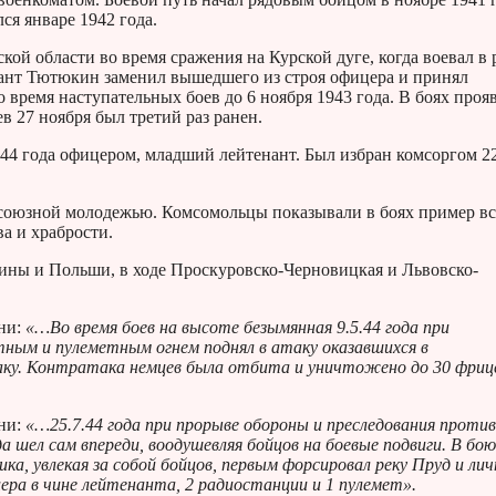
ся январе 1942 года.
кой области во время сражения на Курской дуге, когда воевал в 
ржант Тютюкин заменил вышедшего из строя офицера и принял
время наступательных боев до 6 ноября 1943 года. В боях проя
в 27 ноября был третий раз ранен.
944 года офицером, младший лейтенант. Был избран комсоргом 2
несоюзной молодежью. Комсомольцы показывали в боях пример в
а и храбрости.
ины и Польши, в ходе Проскуровско-Черновицкая и Львовско-
ни:
«…Во время боев на высоте безымянная 9.5.44 года при
ым и пулеметным огнем поднял в атаку оказавшихся в
таку. Контратака немцев была отбита и уничтожено до 30 фриц
ни:
«…25.7.44 года при прорыве обороны и преследования проти
а шел сам впереди, воодушевляя бойцов на боевые подвиги. В бою
а, увлекая за собой бойцов, первым форсировал реку Пруд и лич
ицера в чине лейтенанта, 2 радиостанции и 1 пулемет».