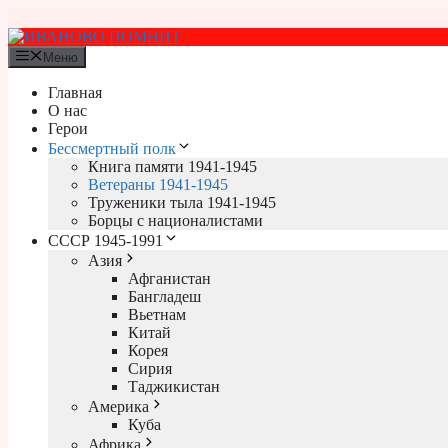
Перейти
к
содержимому
Меню
Главная
О нас
Герои
Бессмертный полк
Книга памяти 1941-1945
Ветераны 1941-1945
Труженики тыла 1941-1945
Борцы с националистами
СССР 1945-1991
Азия
Афганистан
Бангладеш
Вьетнам
Китай
Корея
Сирия
Таджикистан
Америка
Куба
Африка