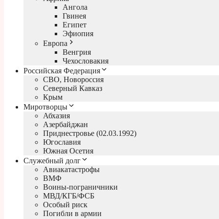
Ангола
Гвинея
Египет
Эфиопия
Европа
Венгрия
Чехословакия
Российская Федерация
СВО, Новороссия
Северный Кавказ
Крым
Миротворцы
Абхазия
Азербайджан
Приднестровье (02.03.1992)
Югославия
Южная Осетия
Служебный долг
Авиакатастрофы
ВМФ
Воины-пограничники
МВД/КГБ/ФСБ
Особый риск
Погибли в армии