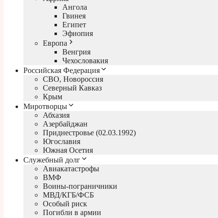
Ангола
Гвинея
Египет
Эфиопия
Европа
Венгрия
Чехословакия
Российская Федерация
СВО, Новороссия
Северный Кавказ
Крым
Миротворцы
Абхазия
Азербайджан
Приднестровье (02.03.1992)
Югославия
Южная Осетия
Служебный долг
Авиакатастрофы
ВМФ
Воины-пограничники
МВД/КГБ/ФСБ
Особый риск
Погибли в армии