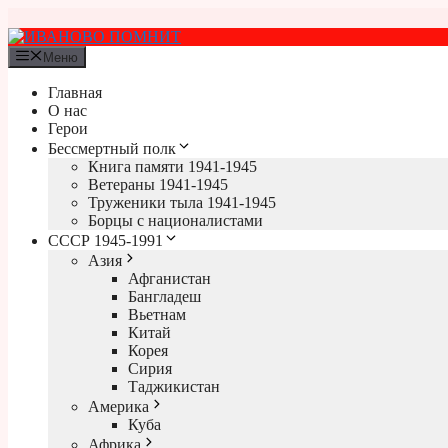
Перейти
к
содержимому
Меню
Главная
О нас
Герои
Бессмертный полк
Книга памяти 1941-1945
Ветераны 1941-1945
Труженики тыла 1941-1945
Борцы с националистами
СССР 1945-1991
Азия
Афганистан
Бангладеш
Вьетнам
Китай
Корея
Сирия
Таджикистан
Америка
Куба
Африка