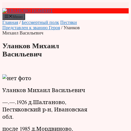
Перейти
к
содержимому
Меню
Главная
/
Бессмертный полк
Пестяки
Представлен к званию Героя
/ Уланков
Михаил Васильевич
Уланков Михаил
Васильевич
Уланков Михаил Васильевич
—.—.1926 д.Шалганово,
Пестяковский р-н, Ивановская
обл.
после 1985 д.Мордвиново,