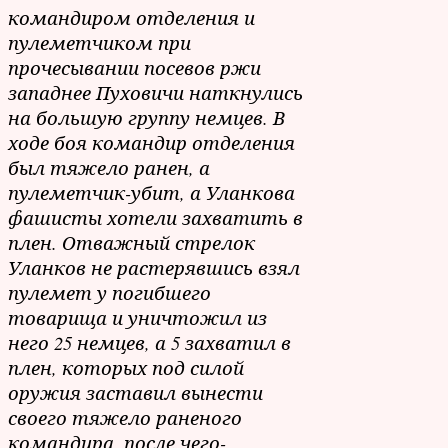
командиром отделения и
пулеметчиком при
прочесывании посевов ржи
западнее Пуховичи наткнулись
на большую группу немцев. В
ходе боя командир отделения
был тяжело ранен, а
пулеметчик-убит, а Уланкова
фашисты хотели захватить в
плен. Отважный стрелок
Уланков не растерявшись взял
пулемет у погибшего
товарища и уничтожил из
него 25 немцев, а 5 захватил в
плен, которых под силой
оружия заставил вынести
своего тяжело раненого
командира, после чего-