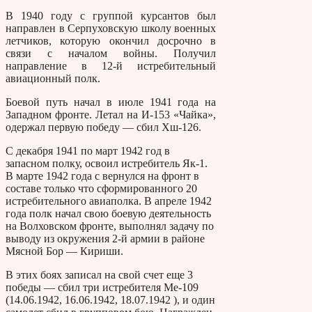
В 1940 году с группой курсантов был
направлен в Серпуховскую школу военных
летчиков, которую окончил досрочно в
связи с началом войны. Получил
направление в 12-й истребительный
авиационный полк.
Боевой путь начал в июле 1941 года на
Западном фронте. Летал на И-153 «Чайка»,
одержал первую победу — сбил Хш-126.
С декабря 1941 по март 1942 год в
запасном полку, освоил истребитель Як-1.
В марте 1942 года с вернулся на фронт в
составе только что сформированного 20
истребительного авиаполка. В апреле 1942
года полк начал свою боевую деятельность
на Волховском фронте, выполнял задачу по
выводу из окружения 2-й армии в районе
Мясной Бор — Кириши.
В этих боях записал на свой счет еще 3
победы — сбил три истребителя Ме-109
(14.06.1942, 16.06.1942, 18.07.1942 ), и один