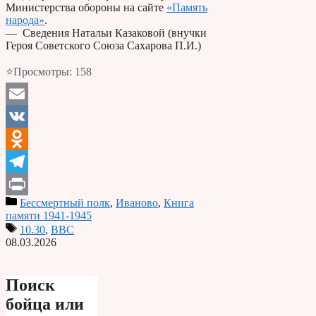
Министерства обороны на сайте
«Память
народа»
.
— Сведения Натальи Казаковой (внучки
Героя Советского Союза Сахарова П.И.)
⭐Просмотры:
158
Email
VK
Odnoklassniki
Telegram
Бессмертный полк
,
Иваново
,
Книга
Print
памяти 1941-1945
10.30
,
ВВС
08.03.2026
Поиск
бойца или