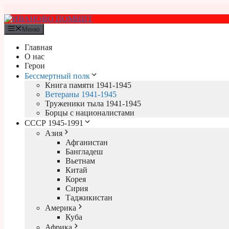
Перейти
к
содержимому
Меню
Главная
О нас
Герои
Бессмертный полк
Книга памяти 1941-1945
Ветераны 1941-1945
Труженики тыла 1941-1945
Борцы с националистами
СССР 1945-1991
Азия
Афганистан
Бангладеш
Вьетнам
Китай
Корея
Сирия
Таджикистан
Америка
Куба
Африка