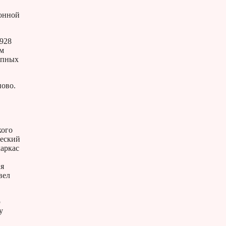
йонной
1928
ом
упных
ново.
кого
ческий
каркас
ия
вел
ю
у