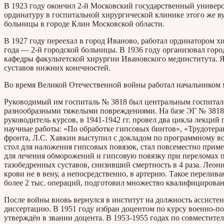
В 1923 году окончил 2-й Московский государственный универси
ординатуру в госпитальной хирургической клинике этого же в
больницы в городе Клин Московской области.
В 1927 году переехал в город Иваново, работал ординатором х
года — 2-й городской больницы. В 1936 году организовал горо
кафедры факультетской хирургии Ивановского мединститута. 
суставов нижних конечностей.
Во время Великой Отечественной войны работал начальником 
Руководимый им госпиталь № 3818 был центральным госпитале
разнообразными тяжелыми повреждениями. На базе ЭГ № 3818 с
руководитель курсов, в 1941-1942 гг. провел два цикла лекци
научные работы: «По обработке гипсовых бинтов», «Трудотерап
фронта, Л.С. Хавкин выступил с докладом по программному в
стол для наложения гипсовых повязок, стал повсеместно прим
для лечения обморожений и гипсовую повязку при переломах 
тазобедренных суставов, снизивший смертность в 4 раза. Лео
крови не в вену, а непосредственно, в артерию. Такое перелив
более 2 тыс. операций, подготовил множество квалифицирова
После войны вновь вернулся в институт на должность ассисте
диссертацию. В 1951 году избран доцентом по курсу военно-п
утверждён в звании доцента. В 1953-1955 годах по совместите