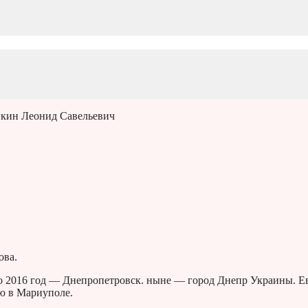
вкин Леонид Савельевич
ова.
 по 2016 год — Днепропетровск. ныне — город Днепр Украины. Е
ю в Мариуполе.