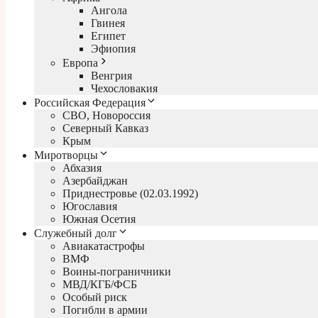
Ангола
Гвинея
Египет
Эфиопия
Европа
Венгрия
Чехословакия
Российская Федерация
СВО, Новороссия
Северный Кавказ
Крым
Миротворцы
Абхазия
Азербайджан
Приднестровье (02.03.1992)
Югославия
Южная Осетия
Служебный долг
Авиакатастрофы
ВМФ
Воины-пограничники
МВД/КГБ/ФСБ
Особый риск
Погибли в армии