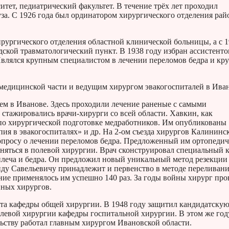
тет, педиатрический факультет. В течение трёх лет проходил
уза. С 1926 года был ординатором хирургического отделения ра
ирургического отделения областной клинической больницы, а с 
дской травматологический пункт. В 1938 году избран ассистент
Являлся крупным специалистом в лечении переломов бедра и кр
медицинской части и ведущим хирургом эвакогоспиталей в Ива
м в Иванове. Здесь проходили лечение раненые с самыми
тажировались врачи-хирурги со всей области. Хавкин, как
й по хирургической подготовке медработников. Им опубликованы
ия в эвакогоспиталях» и др. На 2-ом съезда хирургов Калининс
опросу о лечении переломов бедра. Предложенный им ортопеди
еняться в полевой хирургии. Врач сконструировал специальный 
плеча и бедра. Он предложил новый уникальный метод резекции
ниду Савельевичу принадлежит и первенство в методе переливан
ание применялось им успешно 140 раз. За годы войны хирург про
нных хирургов.
нта кафедры общей хирургии. В 1948 году защитил кандидатску
олевой хирургии кафедры госпитальной хирургии. В этом же год
льству работал главным хирургом Ивановской области.