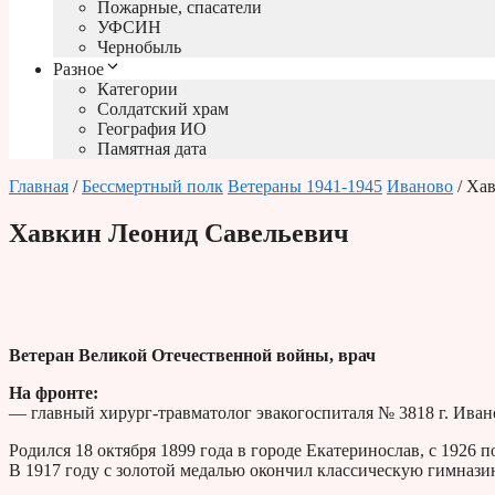
Пожарные, спасатели
УФСИН
Чернобыль
Разное
Категории
Солдатский храм
География ИО
Памятная дата
Главная
/
Бессмертный полк
Ветераны 1941-1945
Иваново
/ Ха
Хавкин Леонид Савельевич
Ветеран Великой Отечественной войны, врач
На фронте:
— главный хирург-травматолог эвакогоспиталя № 3818 г. Иван
Родился 18 октября 1899 года в городе Екатеринослав, с 1926
В 1917 году с золотой медалью окончил классическую гимнази