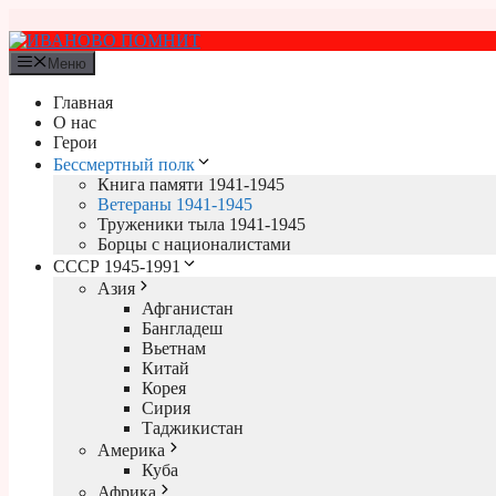
Перейти
к
содержимому
Меню
Главная
О нас
Герои
Бессмертный полк
Книга памяти 1941-1945
Ветераны 1941-1945
Труженики тыла 1941-1945
Борцы с националистами
СССР 1945-1991
Азия
Афганистан
Бангладеш
Вьетнам
Китай
Корея
Сирия
Таджикистан
Америка
Куба
Африка