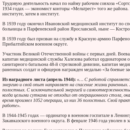
Трудовую деятельность начал по найму рабочим совхоза «Сорт
1934 годах — экономист конторы «Мельтрест» того же района
институте, затем в институт.
В 1939 году окончил Ивановский медицинский институт по сп
больницы в Парфеневский район Ярославской, ныне — Костро
В 1939 году был призван на службу в Красную армию Парфено
Прибалтийском военном округе.
Участник Великой Отечественной войны с первых дней. Воева
капитан медицинской службы Халезова работал ординатором оп
санитарного батальона 48-й стрелковой дивизии, капитан мед
раненных солдат и офицеров награжден медалью «За боевые за
Из наградного листа (апрель 1944):
«… С работой справляется
энергию и свой опыт направляет на спасение жизни раненных. 
полостных. С исключительной энергией и самоотверженностью р
когда целыми сутками не отходил от операционного стола, ок
время произвел 1052 операции, из них 36 полостных. Свой пр
работе».
В 1944-1945 годах — ординатор в военном госпитале в Ленинг
Закавказского военного округа. В феврале 1946 года уволен в з