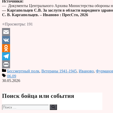
Источники:
— Документы Центрального Архива Министерства обороны н
— Каргапольцев С.В. За заслуги в области народного здрав
С. В. Каргапольцев. – Иваново : ПресСто, 2026
⭐Просмотры:
191
Email
VK
Odnoklassniki
Telegram
Бессмертный полк
,
Ветераны 1941-1945
,
Иваново
,
Фурмано
Print
06.09
30.05.2026
Поиск бойца или события
Поиск: