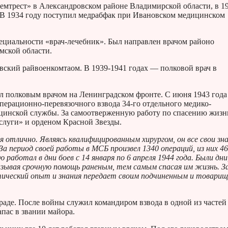
семтрест» в Александровском районе Владимирской области, в 1
. В 1934 году поступил медрабфак при Ивановском медицинском
ециальности «врач-лечебник». Был направлен врачом районо
мской области.
вский райвоенкомтаом. В 1939-1941 годах — полковой врач в
л полковым врачом на Ленинградском фронте. С июня 1943 года
ерационно-перевязочного взвода 34-го отдельного медико-
ицинской службы. За самоотверженную работу по спасению жизн
слуги» и орденом Красной Звезды.
 отлично. Являясь квалифицированным хирургом, он все свои зна
За период своей работы в МСБ произвел 1340 операций, из них 46
аботал в дни боев с 14 января по 6 апреля 1944 года. Были дни
азывая срочную помощь раненым, тем самым спасая им жизнь. З
актический опыт и знания передает своим подчиненным и товари
раде. После войны служил командиром взвода в одной из частей
апас в звании майора.