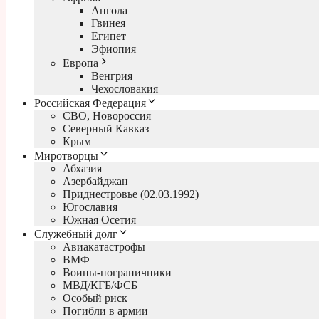
Ангола
Гвинея
Египет
Эфиопия
Европа
Венгрия
Чехословакия
Российская Федерация
СВО, Новороссия
Северный Кавказ
Крым
Миротворцы
Абхазия
Азербайджан
Приднестровье (02.03.1992)
Югославия
Южная Осетия
Служебный долг
Авиакатастрофы
ВМФ
Воины-пограничники
МВД/КГБ/ФСБ
Особый риск
Погибли в армии