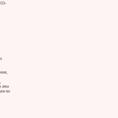
933-
и
ния,
,
а это
щам по