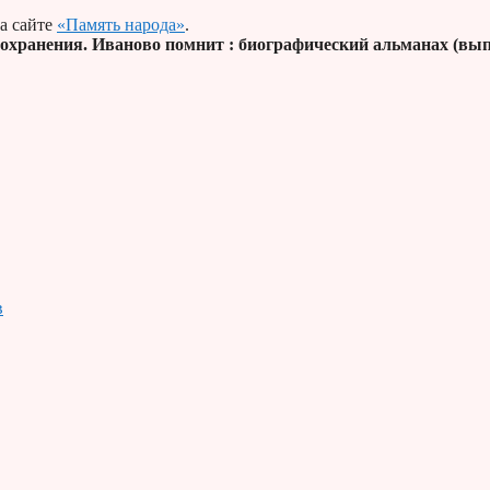
а сайте
«Память народа»
.
оохранения. Иваново помнит : биографический альманах (вып.
в