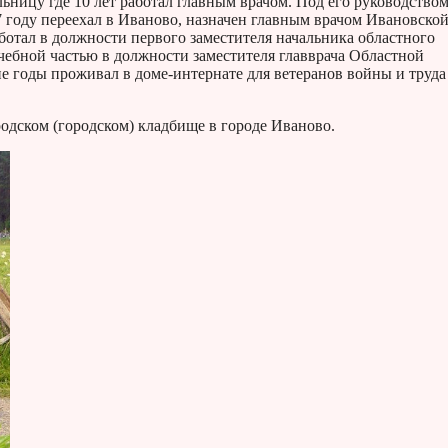
ьницу где 10 лет работал главным врачом. Под его руководство
7 году переехал в Иваново, назначен главным врачом Ивановско
ботал в должности первого заместителя начальника областного
ечебной частью в должности заместителя главврача Областной
е годы проживал в доме-интернате для ветеранов войны и труда
родском (городском) кладбище в городе Иваново.