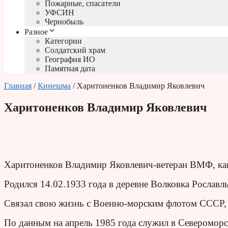
Пожарные, спасатели
УФСИН
Чернобыль
Разное
Категории
Солдатский храм
География ИО
Памятная дата
Главная
/
Кинешма
/ Харитоненков Владимир Яковлевич
Харитоненков Владимир Яковлевич
Харитоненков Владимир Яковлевич-ветеран ВМФ, капи
Родился 14.02.1933 года в деревне Волковка Рославл
Связал свою жизнь с Военно-морским флотом СССР, 
По данным на апрель 1985 года служил в Североморс