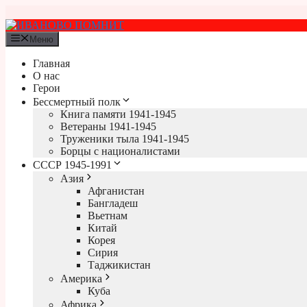
Перейти
к
содержимому
Меню
Главная
О нас
Герои
Бессмертный полк
Книга памяти 1941-1945
Ветераны 1941-1945
Труженики тыла 1941-1945
Борцы с националистами
СССР 1945-1991
Азия
Афганистан
Бангладеш
Вьетнам
Китай
Корея
Сирия
Таджикистан
Америка
Куба
Африка