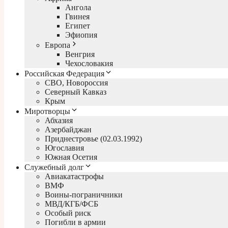
Ангола
Гвинея
Египет
Эфиопия
Европа
Венгрия
Чехословакия
Российская Федерация
СВО, Новороссия
Северный Кавказ
Крым
Миротворцы
Абхазия
Азербайджан
Приднестровье (02.03.1992)
Югославия
Южная Осетия
Служебный долг
Авиакатастрофы
ВМФ
Воины-пограничники
МВД/КГБ/ФСБ
Особый риск
Погибли в армии