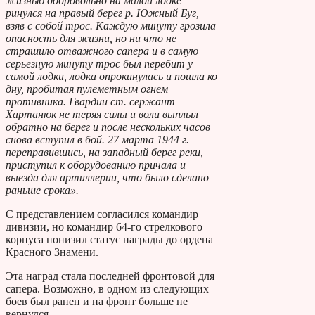
жизнью добровольно на малой лодке
ринулся на правый берег р. Южный Буг,
взяв с собой трос. Каждую минуту грозила
опасность для жизни, но ни что не
страшило отважного сапера и в самую
серьезную минуту трос был перебит у
самой лодки, лодка опрокинулась и пошла ко
дну, пробитая пулеметным огнем
противника. Гвардии ст. сержант
Хартанюк не теряя силы и воли выплыл
обратно на берег и после нескольких часов
снова вступил в бой. 27 марта 1944 г.
переправившись, на западный берег реки,
приступил к оборудованию причала и
выезда для артиллерии, что было сделано
раньше срока».
С представлением согласился командир
дивизии, но командир 64-го стрелкового
корпуса понизил статус награды до ордена
Красного Знамени.
Эта наград стала последней фронтовой для
сапера. Возможно, в одном из следующих
боев был ранен и на фронт больше не
вернулся.