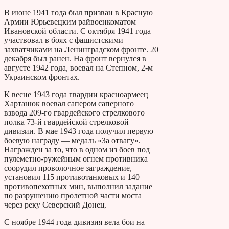
В июне 1941 года был призван в Красную
Армии Юрьевецким райвоенкоматом
Ивановской области. С октября 1941 года
участвовал в боях с фашистскими
захватчиками на Ленинградском фронте. 20
декабря был ранен. На фронт вернулся в
августе 1942 года, воевал на Степном, 2-м
Украинском фронтах.
К весне 1943 года гвардии красноармеец
Хартанюк воевал сапером саперного
взвода 209-го гвардейского стрелкового
полка 73-й гвардейской стрелковой
дивизии. В мае 1943 года получил первую
боевую награду — медаль «За отвагу».
Награжден за то, что в одном из боев под
пулеметно-ружейным огнем противника
соорудил проволочное заграждение,
установил 115 противотанковых и 140
противопехотных мин, выполнил задание
по разрушению пролетной части моста
через реку Северский Донец.
С ноябре 1944 года дивизия вела бои на