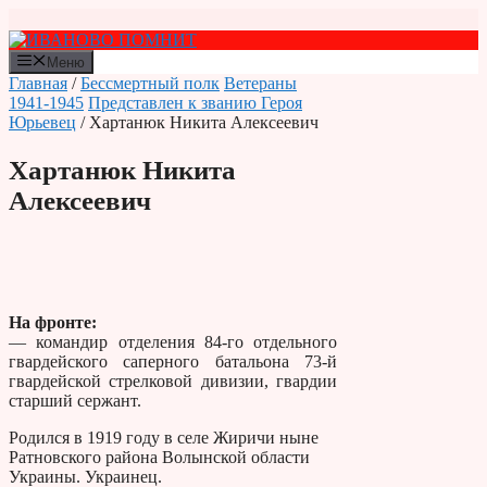
Перейти
к
содержимому
Меню
Главная
/
Бессмертный полк
Ветераны
1941-1945
Представлен к званию Героя
Юрьевец
/ Хартанюк Никита Алексеевич
Хартанюк Никита
Алексеевич
На фронте:
— командир отделения 84-го отдельного
гвардейского саперного батальона 73-й
гвардейской стрелковой дивизии, гвардии
старший сержант.
Родился в 1919 году в селе Жиричи ныне
Ратновского района Волынской области
Украины. Украинец.