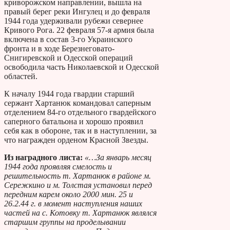
криворожском направлении, вышла на
правый берег реки Ингулец и до февраля
1944 года удерживали рубежи севернее
Кривого Рога. 22 февраля 57-я армия была
включена в состав 3-го Украинского
фронта и в ходе Березнеговато-
Снигиревской и Одесской операций
освободила часть Николаевской и Одесской
областей.
К началу 1944 года гвардии старший
сержант Хартанюк командовал саперным
отделением 84-го отдельного гвардейского
саперного батальона и хорошо проявил
себя как в обороне, так и в наступлении, за
что награжден орденом Красной Звезды.
Из наградного листа:
«…За январь месяц
1944 года проявляя смелость и
решительность т. Хартанюк в районе м.
Сережкино и м. Толстая установил перед
передним карем около 2000 мин. 25 и
26.2.44 г. в момент наступления наших
частей на с. Котовку т. Хартанюк являлся
старшим группы на проделывании