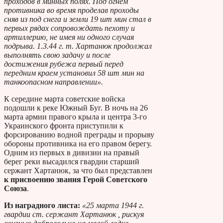
проходов в минных полях. Под огнем
противника во время проделав проходы
сняв из под снега и земли 19 шт мин стал в
первых рядах сопровождать пехоту и
артиллерию, не имея ни одного случая
подрыва. 1.3.44 г. т. Хартанюк продолжал
выполнять свою задачу и после
достижения рубежа первый перед
передним краем установил 58 шт мин на
танкоопасном направлении».
К середине марта советские войска
подошли к реке Южный Буг. В ночь на 26
марта армии правого крыла и центра 3-го
Украинского фронта приступили к
форсированию водной преграды и прорыву
обороны противника на его правом берегу.
Одним из первых в дивизии на правый
берег реки высадился гвардии старший
сержант Хартанюк, за что был представлен
к присвоению звания Герой Советского
Союза
.
Из наградного листа:
«25 марта 1944 г.
гвардии ст. сержант Хартанюк , рискуя