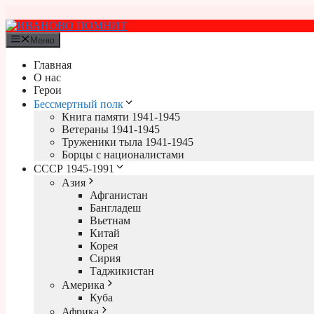
Перейти
к
содержимому
Меню
Главная
О нас
Герои
Бессмертный полк
Книга памяти 1941-1945
Ветераны 1941-1945
Труженики тыла 1941-1945
Борцы с националистами
СССР 1945-1991
Азия
Афганистан
Бангладеш
Вьетнам
Китай
Корея
Сирия
Таджикистан
Америка
Куба
Африка