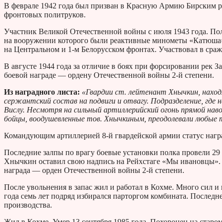
В феврале 1942 года был призван в Красную Армию Бирским р
фронтовых политруков.
Участник Великой Отечественной войны с июля 1943 года. По
на вооружении которого были реактивные минометы «Катюша». 
на Центральном и 1-м Белорусском фронтах. Участвовал в сра
В августе 1944 года за отличие в боях при форсировании рек 
боевой награде — ордену Отечественной войны 2-й степени.
Из наградного листа:
«Гвардии ст. лейтенант Хнычкин, находя
сержантский состав на подвиги и отвагу. Подразделение, где 
Вислу. Несмотря на сильный артиллерийский огонь прямой нав
бойцы, воодушевленные тов. Хнычкиным, преодолевали любые т
Командующим артиллерией 8-й гвардейской армии статус нагр
Последние залпы по врагу боевые установки полка провели 29
Хнычкин оставил свою надпись на Рейхстаге «Мы ивановцы». 
награда — орден Отечественной войны 2-й степени.
После увольнения в запас жил и работал в Кохме. Много сил 
года семь лет подряд избирался парторгом комбината. Последне
производства.
Жил в Кохме. Умер 13 сентября 1985 года. Похоронен на старо