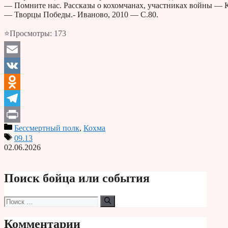
— Помните нас. Рассказы о кохомчанах, участниках войны — К
— Творцы Победы.- Иваново, 2010 — С.80.
⭐Просмотры:
173
Email
VK
Odnoklassniki
Telegram
Бессмертный полк
,
Кохма
Print
09.13
02.06.2026
Поиск бойца или события
Поиск:
Комментарии