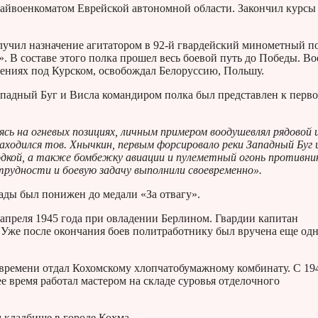
айвоенкоматом Еврейской автономной области. Закончил курсы
лучил назначение агитатором в 92-й гвардейский минометный п
В составе этого полка прошел весь боевой путь до Победы. Во
жениях под Курском, освобождал Белоруссию, Польшу.
Западный Буг и Висла командиром полка был представлен к перв
сь на огневых позициях, личным примером воодушевлял рядовой 
находился тов. Хнычкин, первым форсировало реки Западный Буг 
одкой, а также бомбежку авиации и пулеметный огонь противни
рудности и боевую задачу выполнили своевременно».
ады был понижен до медали «За отвагу».
 апреля 1945 года при овладении Берлином. Гвардии капитан
Уже после окончания боев политработнику был вручена еще од
и времени отдал Кохомскому хлопчатобумажному комбинату. С 19
е время работал мастером на складе суровья отделочного
м кладбище в городе Кохма.