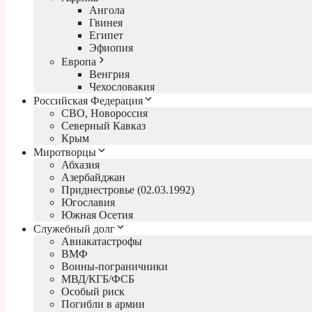
Ангола
Гвинея
Египет
Эфиопия
Европа
Венгрия
Чехословакия
Российская Федерация
СВО, Новороссия
Северный Кавказ
Крым
Миротворцы
Абхазия
Азербайджан
Приднестровье (02.03.1992)
Югославия
Южная Осетия
Служебный долг
Авиакатастрофы
ВМФ
Воины-пограничники
МВД/КГБ/ФСБ
Особый риск
Погибли в армии