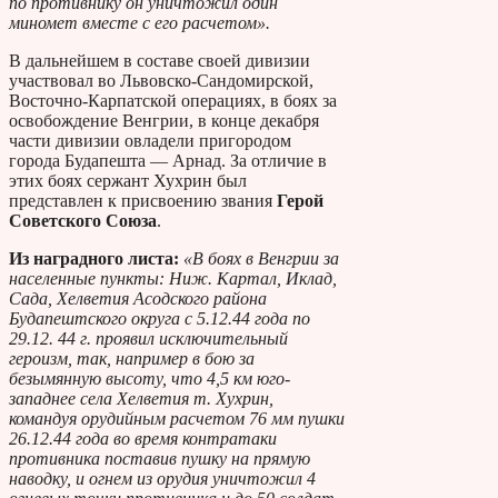
по противнику он уничтожил один
миномет вместе с его расчетом».
В дальнейшем в составе своей дивизии
участвовал во Львовско-Сандомирской,
Восточно-Карпатской операциях, в боях за
освобождение Венгрии, в конце декабря
части дивизии овладели пригородом
города Будапешта — Арнад. За отличие в
этих боях сержант Хухрин был
представлен к присвоению звания
Герой
Советского Союза
.
Из наградного листа:
«В боях в Венгрии за
населенные пункты: Ниж. Картал, Иклад,
Сада, Хелветия Асодского района
Будапештского округа с 5.12.44 года по
29.12. 44 г. проявил исключительный
героизм, так, например в бою за
безымянную высоту, что 4,5 км юго-
западнее села Хелветия т. Хухрин,
командуя орудийным расчетом 76 мм пушки
26.12.44 года во время контратаки
противника поставив пушку на прямую
наводку, и огнем из орудия уничтожил 4