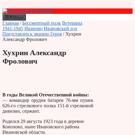
Перейти
к
содержимому
Меню
Главная
/
Бессмертный полк
Ветераны
1941-1945
Иваново
Ивановский р-н
Представлен к званию Героя
/ Хухрин
Александр Фролович
Хухрин Александр
Фролович
В годы Великой Отечественной войны:
— командир орудия батареи 76-мм пушек
626-го стрелкового полка 151-й стрелковой
дивизии, сержант.
Родился 29 августа 1923 года в деревне
Конохово, ныне Ивановского района
Ивановской области.