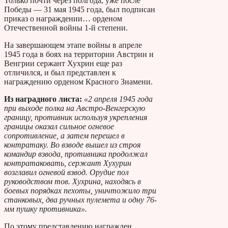
Только почти через полгода, уже после
Победы — 31 мая 1945 года, был подписан
приказ о награждении… орденом
Отечественной войны 1-й степени.
На завершающем этапе войны в апреле
1945 года в боях на территории Австрии и
Венгрии сержант Хухрин еще раз
отличился, и был представлен к
награждению орденом Красного Знамени.
Из наградного листа:
«2 апреля 1945 года
при выходе полка на Австро-Венгерскую
границу, противник используя укрепления
границы оказал сильное огневое
сопротивление, а затем перешел в
контратаку. Во взводе вышел из строя
командир взвода, противника продолжал
контратаковать, сержант Хухурин
возглавил огневой взвод. Орудие пол
руководством тов. Хухрина, находясь в
боевых порядках пехоты, уничтожило три
станковых, два ручных пулемета и одну 76-
мм пушку противника».
По этому представлению награжден