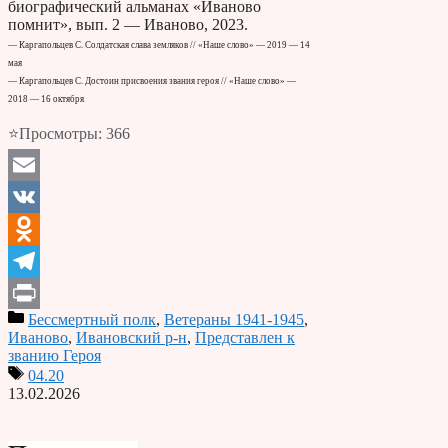
биографический альманах «Иваново
помнит», вып. 2 — Иваново, 2023.
— Каргапольцев С. Солдатская слава земляков // «Наше слово» — 2019 — 14
мая
— Каргапольцев С. Достоин присвоения звания героя // «Наше слово» —
2018 — 16 октября
⭐Просмотры:
366
Email
VK
Odnoklassniki
Telegram
Бессмертный полк
,
Ветераны 1941-1945
,
Print
Иваново
,
Ивановский р-н
,
Представлен к
званию Героя
04.20
13.02.2026