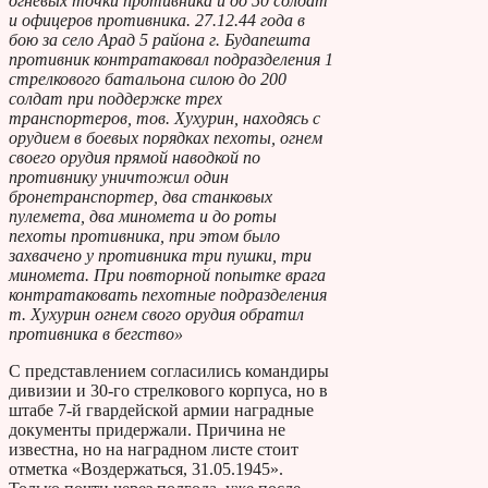
огневых точки противника и до 50 солдат
и офицеров противника. 27.12.44 года в
бою за село Арад 5 района г. Будапешта
противник контратаковал подразделения 1
стрелкового батальона силою до 200
солдат при поддержке трех
транспортеров, тов. Хухурин, находясь с
орудием в боевых порядках пехоты, огнем
своего орудия прямой наводкой по
противнику уничтожил один
бронетранспортер, два станковых
пулемета, два миномета и до роты
пехоты противника, при этом было
захвачено у противника три пушки, три
миномета. При повторной попытке врага
контратаковать пехотные подразделения
т. Хухурин огнем свого орудия обратил
противника в бегство»
С представлением согласились командиры
дивизии и 30-го стрелкового корпуса, но в
штабе 7-й гвардейской армии наградные
документы придержали. Причина не
известна, но на наградном листе стоит
отметка «Воздержаться, 31.05.1945».