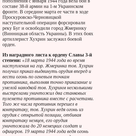
пополнения с января 1944 года вела бои в
составе 38-й армии на 1-м Украинском
фронте. В середине марта ее части в ходе
Проскуровско-Черновицкой
наступательной операции форсировали
реку Буг и освободили город Жмеринку
(Винницкая область Украины). В этих боях
артиллерист Хухрин заслужил боевой
орден.
Из наградного листа к ордену Славы 3-й
степени:
«18 марта 1944 года во время
наступления на гор. Жмеринка тов. Хухрин
получил приказ выдвинуть орудия вперед и
вести огонь по огневым точкам
противника, выполняя точно приказание и
умелой наводкой тов. Хухринм несколькими
выстрелами уничтожил два станковых
пулемета противника вместе с расчетами.
Того же числа противник перешел в
контратаку, тов. Хухрин ведя огонь из
орудия с открытой позиции, отбивая
контратаку немцев, его орудия
уничтожала до 20 немецких солдат и
офицеров. 19 марта 1944 года ведя огонь