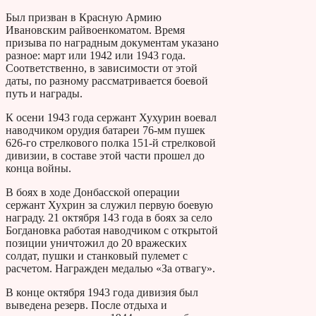
Был призван в Красную Армию
Ивановским райвоенкоматом. Время
призыва по наградным документам указано
разное: март или 1942 или 1943 года.
Соответственно, в зависимости от этой
даты, по разному рассматривается боевой
путь и награды.
К осени 1943 года сержант Хухурин воевал
наводчиком орудия батареи 76-мм пушек
626-го стрелкового полка 151-й стрелковой
дивизии, в составе этой части прошел до
конца войны.
В боях в ходе Донбасской операции
сержант Хухрин за служил первую боевую
награду. 21 октября 143 года в боях за село
Богдановка работая наводчиком с открытой
позиции уничтожил до 20 вражеских
солдат, пушки и станковый пулемет с
расчетом. Награжден медалью «За отвагу».
В конце октября 1943 года дивизия был
выведена резерв. После отдыха и