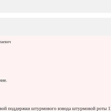
лаевич
ине.
невой поддержки штурмового взвода штурмовой роты 1