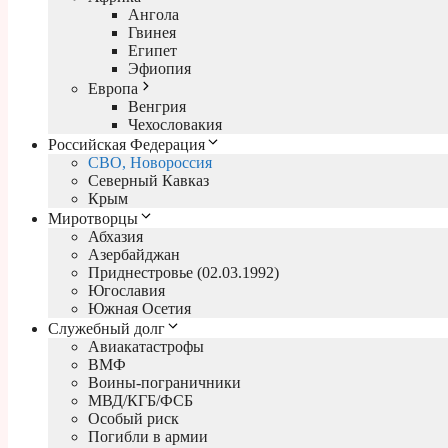
Ангола
Гвинея
Египет
Эфиопия
Европа
Венгрия
Чехословакия
Российская Федерация
СВО, Новороссия
Северный Кавказ
Крым
Миротворцы
Абхазия
Азербайджан
Приднестровье (02.03.1992)
Югославия
Южная Осетия
Служебный долг
Авиакатастрофы
ВМФ
Воины-пограничники
МВД/КГБ/ФСБ
Особый риск
Погибли в армии