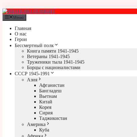
Перейти
к
содержимому
Меню
Главная
О нас
Герои
Бессмертный полк
Книга памяти 1941-1945
Ветераны 1941-1945
Труженики тыла 1941-1945
Борцы с националистами
СССР 1945-1991
Азия
Афганистан
Бангладеш
Вьетнам
Китай
Корея
Сирия
Таджикистан
Америка
Куба
Африка