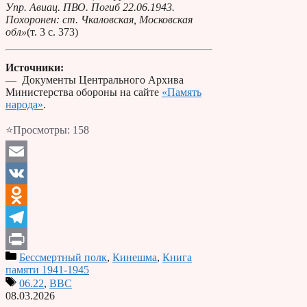
Упр. Авиац. ПВО. Погиб 22.06.1943.
Похоронен: ст. Чкаловская, Московская
обл»
(т. 3 с. 373)
Источники:
— Документы Центрального Архива
Министерства обороны на сайте
«Память
народа»
.
⭐Просмотры:
158
Email
VK
Odnoklassniki
Telegram
Бессмертный полк
,
Кинешма
,
Книга
Print
памяти 1941-1945
06.22
,
ВВС
08.03.2026