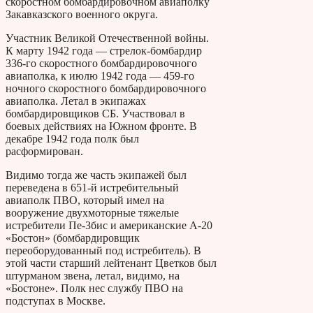
скоростном бомбардировочном авиаполку
Закавказского военного округа.
Участник Великой Отечественной войны.
К марту 1942 года — стрелок-бомбардир
336-го скоростного бомбардировочного
авиаполка, к июлю 1942 года — 459-го
ночного скоростного бомбардировочного
авиаполка. Летал в экипажах
бомбардировщиков СБ. Участвовал в
боевых действиях на Южном фронте. В
декабре 1942 года полк был
расформирован.
Видимо тогда же часть экипажей был
переведена в 651-й истребительный
авиаполк ПВО, который имел на
вооружение двухмоторные тяжелые
истребители Пе-3бис и американские А-20
«Бостон» (бомбардировщик
переоборудованный под истребитель). В
этой части старший лейтенант Цветков был
штурманом звена, летал, видимо, на
«Бостоне». Полк нес службу ПВО на
подступах в Москве.