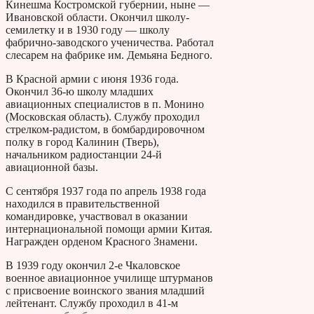
Кинешма Костромской губернии, ныне —
Ивановской области. Окончил школу-
семилетку и в 1930 году — школу
фабрично-заводского ученичества. Работал
слесарем на фабрике им. Демьяна Бедного.
В Красной армии с июня 1936 года.
Окончил 36-ю школу младших
авиационных специалистов в п. Монино
(Московская область). Службу проходил
стрелком-радистом, в бомбардировочном
полку в город Калинин (Тверь),
начальником радиостанции 24-й
авиационной базы.
С сентября 1937 года по апрель 1938 года
находился в правительственной
командировке, участвовал в оказании
интернациональной помощи армии Китая.
Награжден орденом Красного Знамени.
В 1939 году окончил 2-е Чкаловское
военное авиационное училище штурманов
с присвоение воинского звания младший
лейтенант. Службу проходил в 41-м