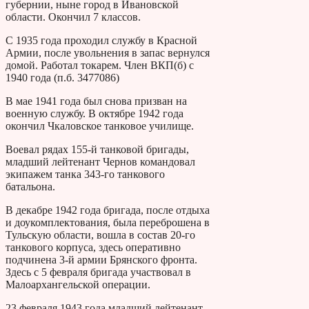
губернии, ныне город в Ивановской
области. Окончил 7 классов.
С 1935 года проходил службу в Красной
Армии, после увольнения в запас вернулся
домой. Работал токарем. Член ВКП(б) с
1940 года (п.б. 3477086)
В мае 1941 года был снова призван на
военную службу. В октябре 1942 года
окончил Чкаловское танковое училище.
Воевал рядах 155-й танковой бригады,
младший лейтенант Чернов командовал
экипажем танка 343-го танкового
батальона.
В декабре 1942 года бригада, после отдыха
и доукомплектования, была переброшена в
Тульскую области, вошла в состав 20-го
танкового корпуса, здесь оперативно
подчинена 3-й армии Брянского фронта.
Здесь с 5 февраля бригада участвовал в
Малоархангельской операции.
23 февраля 1943 года младший лейтенант