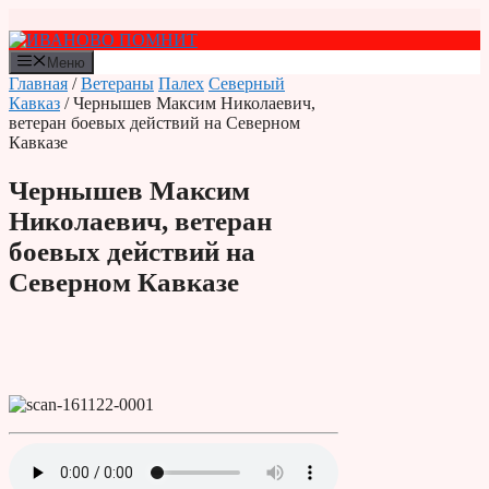
Перейти
к
содержимому
Меню
Главная
/
Ветераны
Палех
Северный
Кавказ
/ Чернышев Максим Николаевич,
ветеран боевых действий на Северном
Кавказе
Чернышев Максим
Николаевич, ветеран
боевых действий на
Северном Кавказе