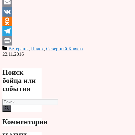
Email
VK
Odnoklassniki
Telegram
Ветераны
,
Палех
,
Северный Кавказ
Print
22.11.2016
Поиск
бойца или
события
Поиск:
Комментарии