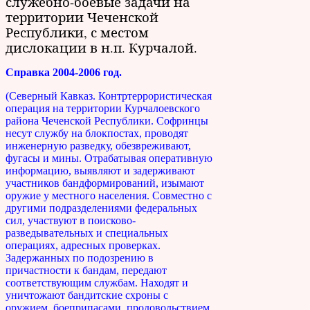
служебно-боевые задачи на
территории Чеченской
Республики, с местом
дислокации в н.п. Курчалой.
Справка 2004-2006 год.
(Северный Кавказ. Контртеррористическая
операция на территории Курчалоевского
района Чеченской Республики. Софринцы
несут службу на блокпостах, проводят
инженерную разведку, обезвреживают,
фугасы и мины. Отрабатывая оперативную
информацию, выявляют и задерживают
участников бандформирований, изымают
оружие у местного населения. Совместно с
другими подразделениями федеральных
сил, участвуют в поисково-
разведывательных и специальных
операциях, адресных проверках.
Задержанных по подозрению в
причастности к бандам, передают
соответствующим службам. Находят и
уничтожают бандитские схроны с
оружием, боеприпасами, продовольствием,