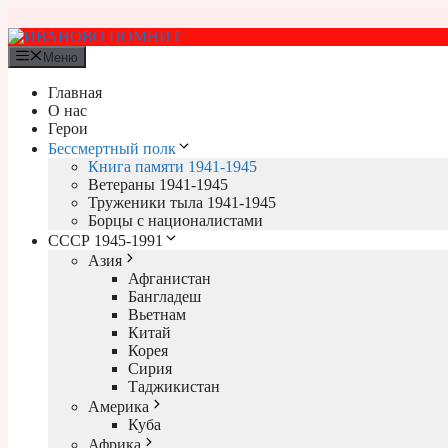
Перейти
к
содержимому
Меню
Главная
О нас
Герои
Бессмертный полк
Книга памяти 1941-1945
Ветераны 1941-1945
Труженики тыла 1941-1945
Борцы с националистами
СССР 1945-1991
Азия
Афганистан
Бангладеш
Вьетнам
Китай
Корея
Сирия
Таджикистан
Америка
Куба
Африка