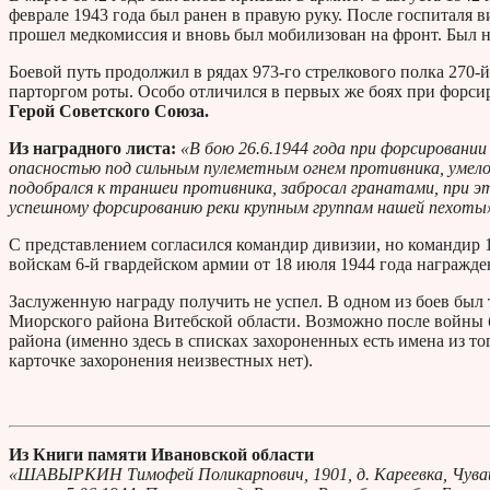
феврале 1943 года был ранен в правую руку. После госпиталя 
прошел медкомиссия и вновь был мобилизован на фронт. Был н
Боевой путь продолжил в рядах 973-го стрелкового полка 270-
парторгом роты. Особо отличился в первых же боях при форси
Герой Советского Союза.
Из наградного листа:
«В бою 26.6.1944 года при форсировании 
опасностью под сильным пулеметным огнем противника, умело 
подобрался к траншеи противника, забросал гранатами, при э
успешному форсированию реки крупным группам нашей пехоты
С представлением согласился командир дивизии, но командир 1
войскам 6-й гвардейском армии от 18 июля 1944 года награжд
Заслуженную награду получить не успел. В одном из боев был 
Миорского района Витебской области. Возможно после войны б
района (именно здесь в списках захороненных есть имена из тог
карточке захоронения неизвестных нет).
Из Книги памяти Ивановской области
«ШАВЫРКИН Тимофей Поликарпович, 1901, д. Кареевка, Чувашск