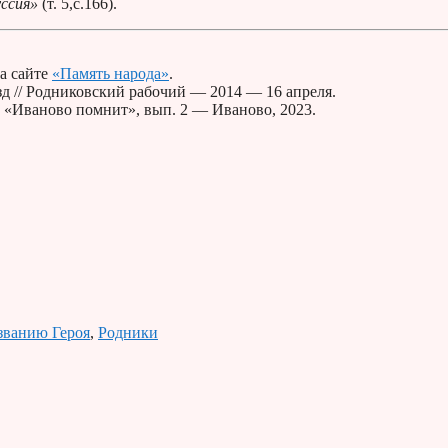
уссия»
(т. 5,с.166).
а сайте
«Память народа»
.
д // Родниковский рабочий — 2014 — 16 апреля.
х «Иваново помнит», вып. 2 — Иваново, 2023.
званию Героя
,
Родники