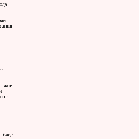
ода
ран
вания
по
 Рыжие
же
но в
. Умер