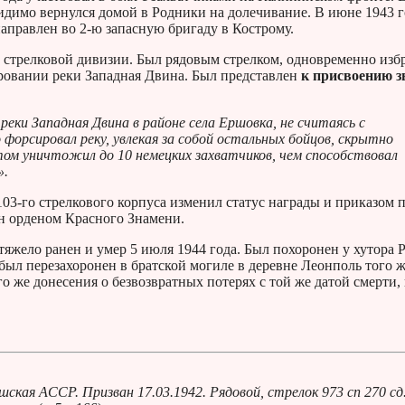
видимо вернулся домой в Родники на долечивание. В июне 1943 г
аправлен во 2-ю запасную бригаду в Кострому.
й стрелковой дивизии. Был рядовым стрелком, одновременно изб
ровании реки Западная Двина. Был представлен
к присвоению з
реки Западная Двина в районе села Ершовка, не считаясь с
форсировал реку, увлекая за собой остальных бойцов, скрытно
том уничтожил до 10 немецких захватчиков, чем способствовал
».
03-го стрелкового корпуса изменил статус награды и приказом 
ен орденом Красного Знамени.
тяжело ранен и умер 5 июля 1944 года. Был похоронен у хутора
ыл перезахоронен в братской могиле в деревне Леонполь того 
о же донесения о безвозвратных потерях с той же датой смерти, 
ая АССР. Призван 17.03.1942. Рядовой, стрелок 973 сп 270 сд