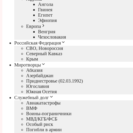
Ангола
Гвинея
Египет
Эфиопия
Европа
Венгрия
Чехословакия
Российская Федерация
СВО, Новороссия
Северный Кавказ
Крым
Миротворцы
Абхазия
Азербайджан
Приднестровье (02.03.1992)
Югославия
Южная Осетия
Служебный долг
Авиакатастрофы
ВМФ
Воины-пограничники
МВД/КГБ/ФСБ
Особый риск
Погибли в армии