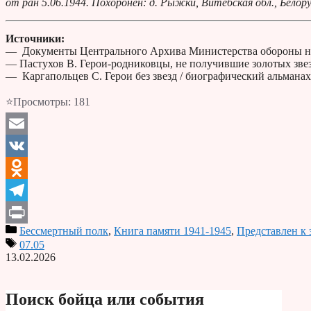
от ран 5.06.1944. Похоронен: д. Рыжки, Витебская обл., Белор
Источники:
— Документы Центрального Архива Министерства обороны н
— Пастухов В. Герои-родниковцы, не получившие золотых звез
— Каргапольцев С. Герои без звезд / биографический альмана
⭐Просмотры:
181
Email
VK
Odnoklassniki
Telegram
Бессмертный полк
,
Книга памяти 1941-1945
,
Представлен к 
Print
07.05
13.02.2026
Поиск бойца или события