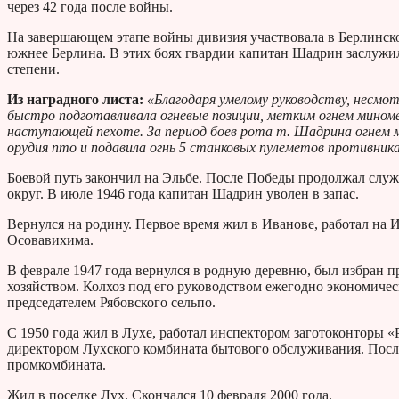
через 42 года после войны.
На завершающем этапе войны дивизия участвовала в Берлинск
южнее Берлина. В этих боях гвардии капитан Шадрин заслуж
степени.
Из наградного листа:
«Благодаря умелому руководству, несм
быстро подготавливала огневые позиции, метким огнем мином
наступающей пехоте. За период боев рота т. Шадрина огнем 
орудия пто и подавила огнь 5 станковых пулеметов противника
Боевой путь закончил на Эльбе. После Победы продолжал служ
округ. В июле 1946 года капитан Шадрин уволен в запас.
Вернулся на родину. Первое время жил в Иванове, работал на
Осовавихима.
В феврале 1947 года вернулся в родную деревню, был избран п
хозяйством. Колхоз под его руководством ежегодно экономичес
председателем Рябовского сельпо.
С 1950 года жил в Лухе, работал инспектором заготоконторы 
директором Лухского комбината бытового обслуживания. Посл
промкомбината.
Жил в поселке Лух. Скончался 10 февраля 2000 года.