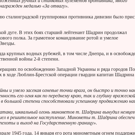
чтоженных ручных и станковых пулеметов противника, много
 награжден медалью «За отвагу».
нию сталинградской группировки противника дивизии было при
кой дуге. В этих боях старший лейтенант Шадрин продолжал
ового полка. За грамотное командование ротой и умелое
Звезды.
яда крупных водных рубежей, в том числе Днепра, и в освобожд
ственной войны 2-й степени.
операциях по освобождению Западной Украины и ряда городов П
ях в ходе Люблин-Брестской операции гвардии капитан Шадрина
ы и умело засекая огневые точки врага, он быстро и точно на
нность его огня как по переднему краю, так и глубину вражеско
и в большой степени способствовали успешному продвижению н
нтратаки, шквальный огонь минометов т. Шадрина вынудил немцев
ешел в решительное наступление. Минометы т. Шадрина обеспеч
пехоты и выход на Государственную границу».
врале 1945 года. 14 января его рота минометным огнем поддерж