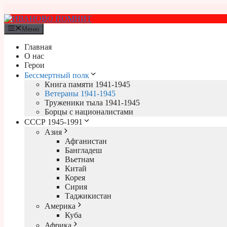
Перейти
к
содержимому
Меню
Главная
О нас
Герои
Бессмертный полк
Книга памяти 1941-1945
Ветераны 1941-1945
Труженики тыла 1941-1945
Борцы с националистами
СССР 1945-1991
Азия
Афганистан
Бангладеш
Вьетнам
Китай
Корея
Сирия
Таджикистан
Америка
Куба
Африка