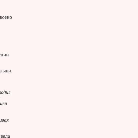
своено
ении
ольши.
водил
й
ашей
ивая
ивала