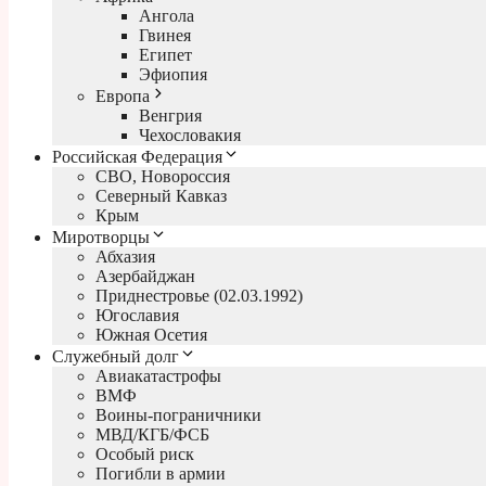
Ангола
Гвинея
Египет
Эфиопия
Европа
Венгрия
Чехословакия
Российская Федерация
СВО, Новороссия
Северный Кавказ
Крым
Миротворцы
Абхазия
Азербайджан
Приднестровье (02.03.1992)
Югославия
Южная Осетия
Служебный долг
Авиакатастрофы
ВМФ
Воины-пограничники
МВД/КГБ/ФСБ
Особый риск
Погибли в армии