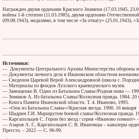
Награжден двумя орденами Красного Знамени (17.03.1945, 23.0
войны 1-й степени (11.03.1985), двумя орденами Отечественной
(09.08.1943), медалями, в том числе «За отвагу» (25.01.1943),
Источники:
— Документы Центрального Архива Министерства обороны н
— Документы личного дела в Ивановском областном военкома
— Сведения Царевой Верой Александровной (школа с. Порздни
— Материалы из фондов Лухского краеведческого музея.
— Замощенко В. Один из Батальона Славы//Родная нива — 19
— Зимаков А. Из батальона Славы//Колхозная правда. 1984. 20 
— Книга Памяти Ивановской области. Т. 4. Иваново, 1995.
— «Они из Батальона Славы»//Красная звезда. 1990. 16 января
— Шадрин Г.И. Маршрутом боевой славы//Колхозная правда. 19
— Каргапольцев С. Герои без звезд / серия «Иваново помнит» 
— Азаров А. Г., Каргапольцев С. В. Ивановцы – кавалеры орд
Прессто. – 2022 — С. 96-99.