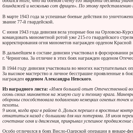
добился того, что на боевом счету его минроты десятки уни
блиндажей и несколько сот фрицев». По этому представлению
В марте 1943 года за успешные боевые действия по уничтоже
звание 77-й гвардейской.
С июня 1943 года дивизия вела упорные бои на Орловско-Курс
командовать минометной ротой уже 215-го гвардейского стрелк
корректирования огня минометов награжден орденом Красной 
В дальнейшем в составе дивизии участвовал в форсировании р
г. Чернигова. За отличие в этих боях награжден орденом Отече
В 1944 году дивизия участвовала во многих наступательных 
За высокое мастерство и личное бесстрашие проявленные в бо
награжден
орденом Александра Невского
.
Из наградного листа:
«Имея большой опыт Отечественной войн
огонь своих минометов на живую силу и технику врага. Маневре
обороны способствовала подавлению немецких огневых точек 
пехоты.
9 июля, когда враг в районе д. Дольск перешел в яростные ко
откатиться назад с большими для них потерями. 18 июля пер
сочетание огня и движения, прикрывал успешное продвижение 
Особо отличился в боях Висло-Одерской операции в январе-фе