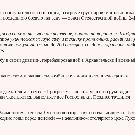
ой наступательной операции, разгроме группировки противника
ил последнюю боевую награду — орден Отечественной войны 2-
отря на стремительное наступление, минометная рота т. Шадри
етов уничтожая живую силу и технику противника, расчищая п
минометов уничтожила до 200 немецких солдат и офицеров, под
».
бу в своей дивизии, перебазированной в Архангельский военны
 Ивановском меланжевом комбинате в должности председателя
редседателем колхоза «Прогресс». Три года успешно руководил
ки укрепляется, выполняет все Госпоставки. Позднее трудился
«Раймолоко», агентом Лухской конторы связи начальником снабж
едние годы перед пенсией — начальником столярного цеха Лухс