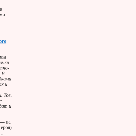
в
ами
ого
ном
очки
тно-
 В
дками
ах и
. Тов.
е
лдат и
 — на
Героя)
 …