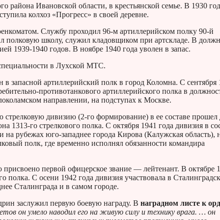
го района Ивановской области, в крестьянской семье. В 1930 го
ступила колхоз «Прогресс» в своей деревне.
енкоматом. Службу проходил 96-м артиллерийском полку 90-й
ил полковую школу, служил кладовщиком при артскладе. В долж
ей 1939-1940 годов. В ноябре 1940 года уволен в запас.
 специальности в Лухской МТС.
н в запасной артиллерийский полк в город Коломна. С сентября 
требительно-противотанкового артиллерийского полка в должнос
локоламском направлении, на подступах к Москве.
ю стрелковую дивизию (2-го формирование) в ее составе прошел
а 1313-го стрелкового полка. С октября 1941 года дивизия в со
 на рубежах юго-западнее города Кирова (Калужская область), 
елковый полк, где временно исполнял обязанности командира
о присвоено первой офицерское звание — лейтенант. В октябре 
о полка. С осени 1942 года дивизия участвовала в Сталинградс
нее Сталинграда и в самом городе.
адрин заслужил первую боевую награду. В
наградном листе к ор
тов он умело наводил его на живую силу и технику врага. … он