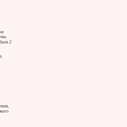
й
на
уть
била 2
й
ения,
кого