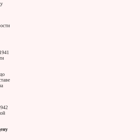
ду
ности
1941
ти
 до
ставе
на
1942
кой
дену