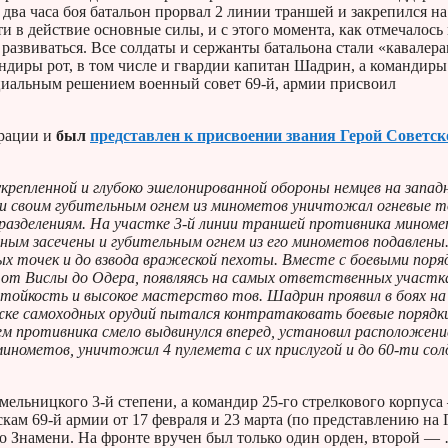
ва часа боя батальон прорвал 2 линии траншей и закрепился на
 в действие основные силы, и с этого момента, как отмечалось 
развиваться. Все солдаты и сержанты батальона стали «кавалер
ндиры рот, в том числе и гвардии капитан Шадрин, а командиры
циальным решением военный совет 69-й, армии присвоил
ерации и
был
представлен к присвоении звания Герой Советск
 укрепленной и глубоко эшелонированной обороны немцев на запад
а и своим губительным огнем из минометов уничтожал огневые т
разделениям. На участке 3-й линии траншей противника миноме
м засечены и губительным огнем из его минометов подавлены.
 точек и до взвода вражеской пехоты. Вместе с боевыми поря
от Вислы до Одера, появляясь на самых ответственных участк
стойкость и высокое мастерство тов. Шадрин проявил в боях на
жке самоходных орудий пытался контратаковать боевые порядки
 противника смело выдвинулся вперед, установил расположени
 минометов, уничтожил 4 пулемета с их прислугой и до 60-ти со
ельницкого 3-й степени, а командир 25-го стрелкового корпуса
кам 69-й армии от 17 февраля и 23 марта (по представлению на 
о Знамени. На фронте вручен был только один орден, второй —