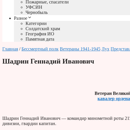
Пожарные, спасатели
УФСИН
Чернобыль
Разное
Категории
Солдатский храм
География ИО
Памятная дата
Главная
/
Бессмертный полк
Ветераны 1941-1945
Лух
Представ
Шадрин Геннадий Иванович
Ветеран Велико
кавалер орден
Шадрин Геннадий Иванович — командир минометной роты 215-г
дивизии, гвардии капитан.