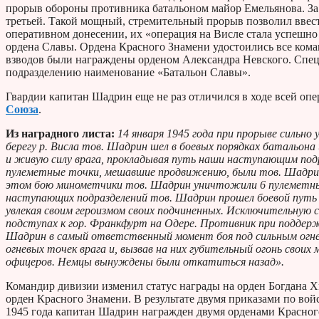
прорыв обороны противника батальоном майор Емельянова. За д
третьей. Такой мощный, стремительный прорыв позволил ввести
оперативном донесении, их «операция на Висле стала успешно 
ордена Славы. Ордена Красного Знамени удостоились все кома
взводов были награждены орденом Александра Невского. Спе
подразделению наименование «Батальон Славы».
Гвардии капитан Шадрин еще не раз отличился в ходе всей оп
Союза
.
Из наградного листа:
14 января 1945 года при прорыве сильно
берегу р. Висла тов. Шадрин шел в боевых порядках батальон
и живую силу врага, прокладывая путь наши наступающим под
пулеметные точки, мешавшие продвижению, были тов. Шадрины
этом бою минометчики тов. Шадрин уничтожили 6 пулеметных
наступающих подразделений тов. Шадрин прошел боевой путь 
увлекая своим героизмом своих подчиненных. Исключительную 
подступах к гор. Франкфурт на Одере. Противник при поддер
Шадрин в самый ответственный момент боя под сильным огнем
огневых точек врага и, вызвав на них губительный огонь своих
офицеров. Немцы вынуждены были откатиться назад».
Командир дивизии изменил статус награды на орден Богдана Хм
орден Красного Знамени. В результате двумя приказами по войс
1945 года капитан Шадрин награжден двумя орденами Красног