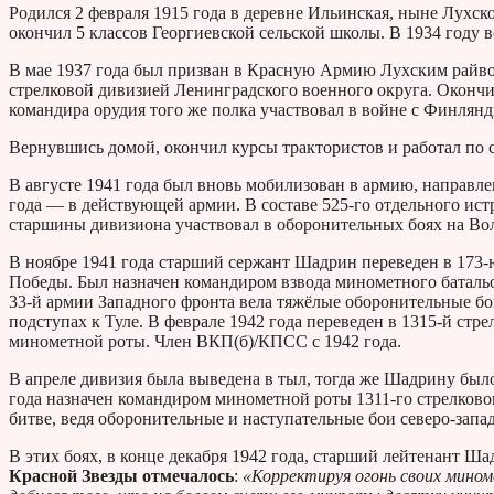
Родился 2 февраля 1915 года в деревне Ильинская, ныне Лухско
окончил 5 классов Георгиевской сельской школы. В 1934 году в
В мае 1937 года был призван в Красную Армию Лухским райво
стрелковой дивизией Ленинградского военного округа. Оконч
командира орудия того же полка участвовал в войне с Финлянди
Вернувшись домой, окончил курсы трактористов и работал по
В августе 1941 года был вновь мобилизован в армию, направле
года — в действующей армии. В составе 525-го отдельного ис
старшины дивизиона участвовал в оборонительных боях на Во
В ноябре 1941 года старший сержант Шадрин переведен в 173-
Победы. Был назначен командиром взвода минометного батальон
33-й армии Западного фронта вела тяжёлые оборонительные бои
подступах к Туле. В феврале 1942 года переведен в 1315-й стр
минометной роты. Член ВКП(б)/КПСС с 1942 года.
В апреле дивизия была выведена в тыл, тогда же Шадрину был
года назначен командиром минометной роты 1311-го стрелковог
битве, ведя оборонительные и наступательные бои северо-запад
В этих боях, в конце декабря 1942 года, старший лейтенант Ш
Красной Звезды отмечалось
:
«Корректируя огонь своих миноме