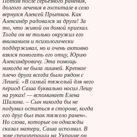
Потом после серьезного ранения,
долгого лечения в госпитале в село
вернулся Алексей Прытков. Как
Александр радовался за друга! За
то, что живой он домой приехал.
Тогда он не только окружил его
вниманием и психологически
поддерживал, но и очень активно
взялся помогать его отцу, Юрию
Александровичу. Эта помощь
никогда не была лишней. Крепкое
плечо друга всегда было рядом с
Лешей. «В самый тяжелый для него
период Саша буквально носил Лешу
на руках! — вспоминает Елена
Шалина. – Сын никогда бы не
подумал остаться в стороне, когда
его друг был так тяжело ранен».
Но слова, которые он однажды
сказал матери, Саша исполнил. В
зоне спецоперации на Украине он