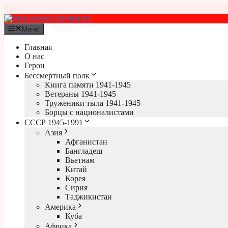
Перейти
к
содержимому
Меню
Главная
О нас
Герои
Бессмертный полк
Книга памяти 1941-1945
Ветераны 1941-1945
Труженики тыла 1941-1945
Борцы с националистами
СССР 1945-1991
Азия
Афганистан
Бангладеш
Вьетнам
Китай
Корея
Сирия
Таджикистан
Америка
Куба
Африка