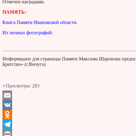
Отмечен наградами.
ПАМЯТЬ:
Книга Памяти Ивановской области.
Из личных фотографий:
Информацию для страницы Памяти Максима Шаронова предост
Братство» (г.Вичуга)
⭐Просмотры:
283
Email
VK
Odnoklassniki
Telegram