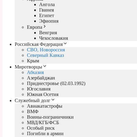
Ангола
Гвинея
Египет
Эфиопия
Европа
Венгрия
Чехословакия
Российская Федерация
СВО, Новороссия
Северный Кавказ
Крым
Миротворцы
Абхазия
Азербайджан
Приднестровье (02.03.1992)
Югославия
Южная Осетия
Служебный долг
Авиакатастрофы
ВМФ
Воины-пограничники
МВД/КГБ/ФСБ
Особый риск
Погибли в армии