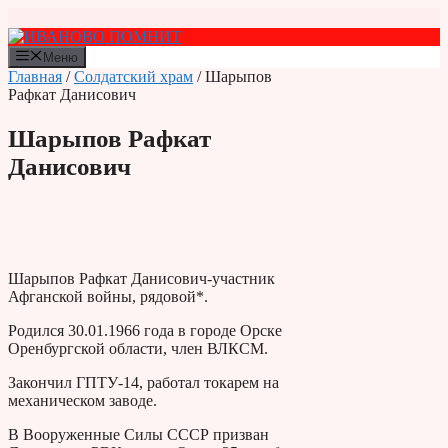
Перейти
к
содержимому
Меню
Главная
/
Солдатский храм
/ Шарыпов
Рафкат Данисович
Шарыпов Рафкат
Данисович
Шарыпов Рафкат Данисович-участник
Афганской войны, рядовой*.
Ро­дился 30.01.1966 года в городе Орске
Оренбургской области, член ВЛКСМ.
Закончил ГПТУ-14, работал тока­рем на
механическом заводе.
В Вооруженные Силы СССР призван