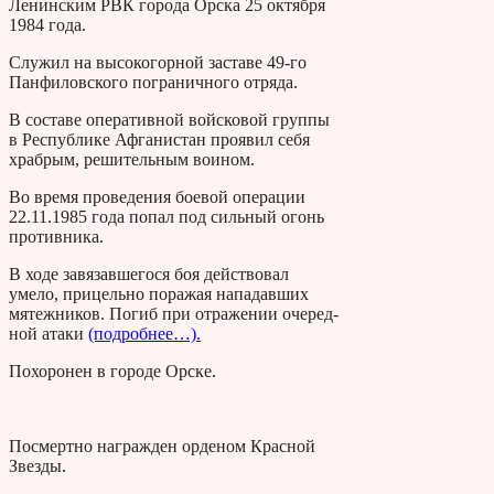
Ленинским РВК города Орска 25 октября
1984 года.
Служил на высокогорной заставе 49-го
Панфиловского пограничного отряда.
В составе оперативной войсковой группы
в Республике Афганистан проявил себя
храбрым, решительным воином.
Во время про­ведения боевой операции
22.11.1985 года попал под сильный огонь
противника.
В ходе завязав­шегося боя действовал
умело, прице­льно поражая нападавших
мятежни­ков. Погиб при отражении очеред­
ной атаки
(подробнее…).
Похоронен в городе Орске.
Посмертно награжден орденом Красной
Звезды.