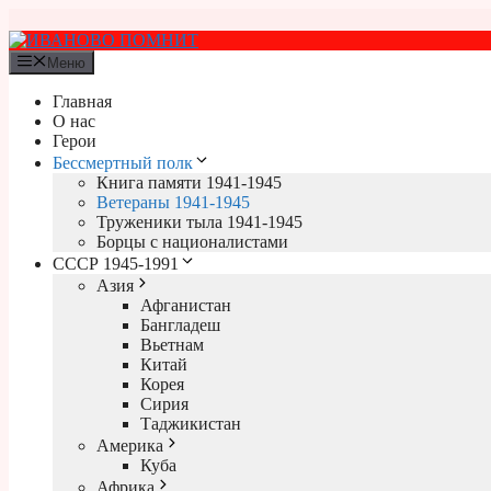
Перейти
к
содержимому
Меню
Главная
О нас
Герои
Бессмертный полк
Книга памяти 1941-1945
Ветераны 1941-1945
Труженики тыла 1941-1945
Борцы с националистами
СССР 1945-1991
Азия
Афганистан
Бангладеш
Вьетнам
Китай
Корея
Сирия
Таджикистан
Америка
Куба
Африка