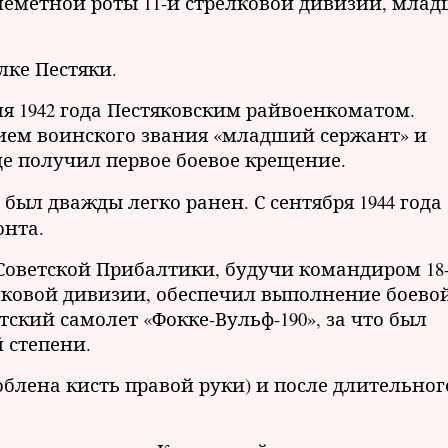
улемётной роты 11-й стрелковой дивизии, мла
лке Пестяки.
я 1942 года Пестяковским райвоенкоматом.
ием воинского звания «младший сержант» и
де получил первое боевое крещение.
, был дважды легко ранен. С сентября 1944 года
онта.
и Советской Прибалтики, будучи командиром 18
лковой дивизии, обеспечил выполнение боево
тский самолет «Фокке-Вульф-190», за что был
 степени.
облена кисть правой руки) и после длительног