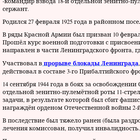
-командир взвода 18-й отдельной зенитно-п
сержант.
Родился 27 февраля 1925 года в районном посе
В ряды Красной Армии был призван 10 феврал
Прошёл курс военной подготовки с присвоен
направлен в части Ленинградского фронта, г
прорыве блокады Ленинграда
Участвовал в
действовал в составе 3-го Прибалтийского фр
14 сентября 1944 года в боях за освобождени
отдельной зенитно-пулемётной роты 11-стре
задачи, в результате которой был сбит фашис
награждён орденом Отечественной войны 2-й
В последствие был тяжело ранен (была раздр
лечения комиссован, получил инвалидность.