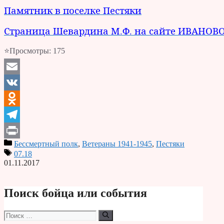
Памятник в поселке Пестяки
Страница Шевардина М.Ф. на сайте ИВАНО
⭐Просмотры:
175
Email
VK
Odnoklassniki
Telegram
Бессмертный полк
,
Ветераны 1941-1945
,
Пестяки
Print
07.18
01.11.2017
Поиск бойца или события
Поиск: