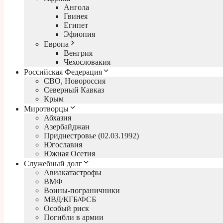
Ангола
Гвинея
Египет
Эфиопия
Европа
Венгрия
Чехословакия
Российская Федерация
СВО, Новороссия
Северный Кавказ
Крым
Миротворцы
Абхазия
Азербайджан
Приднестровье (02.03.1992)
Югославия
Южная Осетия
Служебный долг
Авиакатастрофы
ВМФ
Воины-пограничники
МВД/КГБ/ФСБ
Особый риск
Погибли в армии