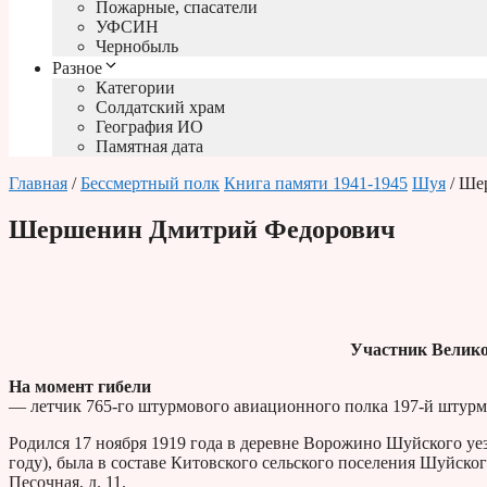
Пожарные, спасатели
УФСИН
Чернобыль
Разное
Категории
Солдатский храм
География ИО
Памятная дата
Главная
/
Бессмертный полк
Книга памяти 1941-1945
Шуя
/ Ше
Шершенин Дмитрий Федорович
Участник Велико
На момент гибели
— летчик 765-го штурмового авиационного полка 197-й штурм
Родился 17 ноября 1919 года в деревне Ворожино Шуйского уез
году), была в составе Китовского сельского поселения Шуйског
Песочная, д. 11.