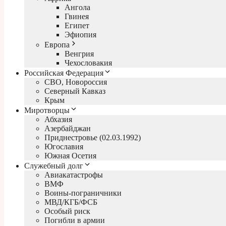
Ангола
Гвинея
Египет
Эфиопия
Европа
Венгрия
Чехословакия
Российская Федерация
СВО, Новороссия
Северный Кавказ
Крым
Миротворцы
Абхазия
Азербайджан
Приднестровье (02.03.1992)
Югославия
Южная Осетия
Служебный долг
Авиакатастрофы
ВМФ
Воины-пограничники
МВД/КГБ/ФСБ
Особый риск
Погибли в армии