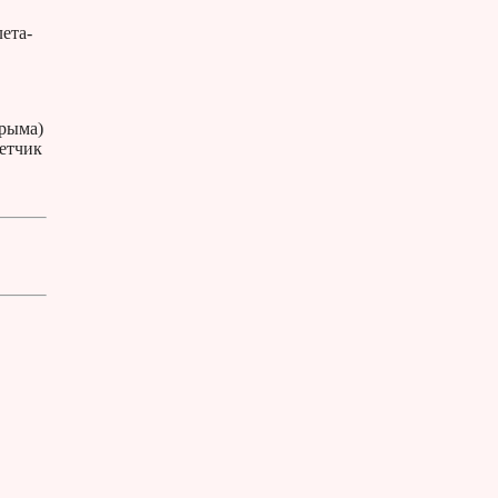
ета-
Крыма)
етчик