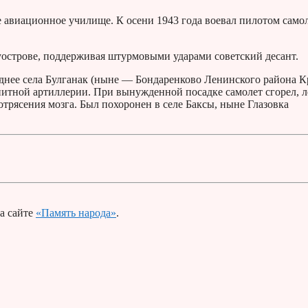
 авиационное училище. К осени 1943 года воевал пилотом самол
луострове, поддерживая штурмовыми ударами советский десант.
аднее села Булганак (ныне — Бондаренково Ленинского района 
итной артиллерии. При вынужденной посадке самолет сгорел, л
отрясения мозга. Был похоронен в селе Баксы, ныне Глазовка
а сайте
«Память народа»
.