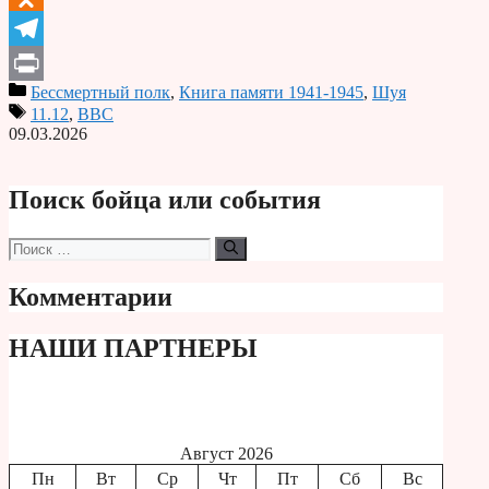
Odnoklassniki
Telegram
Бессмертный полк
,
Книга памяти 1941-1945
,
Шуя
Print
11.12
,
ВВС
09.03.2026
Поиск бойца или события
Поиск:
Комментарии
НАШИ ПАРТНЕРЫ
Август 2026
Пн
Вт
Ср
Чт
Пт
Сб
Вс