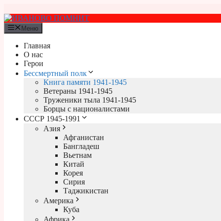
Перейти
к
содержимому
Меню
Главная
О нас
Герои
Бессмертный полк
Книга памяти 1941-1945
Ветераны 1941-1945
Труженики тыла 1941-1945
Борцы с националистами
СССР 1945-1991
Азия
Афганистан
Бангладеш
Вьетнам
Китай
Корея
Сирия
Таджикистан
Америка
Куба
Африка