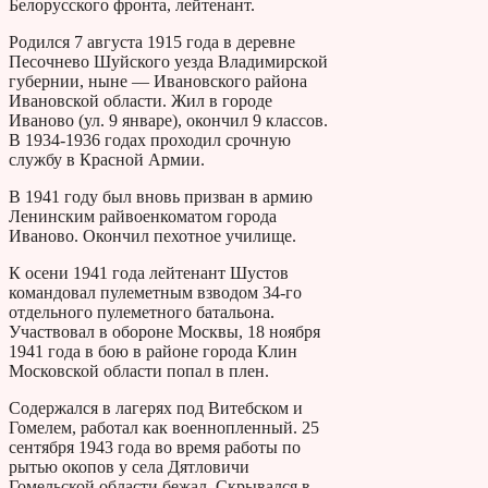
Белорусского фронта, лейтенант.
Родился 7 августа 1915 года в деревне
Песочнево Шуйского уезда Владимирской
губернии, ныне — Ивановского района
Ивановской области. Жил в городе
Иваново (ул. 9 январе), окончил 9 классов.
В 1934-1936 годах проходил срочную
службу в Красной Армии.
В 1941 году был вновь призван в армию
Ленинским райвоенкоматом города
Иваново. Окончил пехотное училище.
К осени 1941 года лейтенант Шустов
командовал пулеметным взводом 34-го
отдельного пулеметного батальона.
Участвовал в обороне Москвы, 18 ноября
1941 года в бою в районе города Клин
Московской области попал в плен.
Содержался в лагерях под Витебском и
Гомелем, работал как военнопленный. 25
сентября 1943 года во время работы по
рытью окопов у села Дятловичи
Гомельской области бежал. Скрывался в