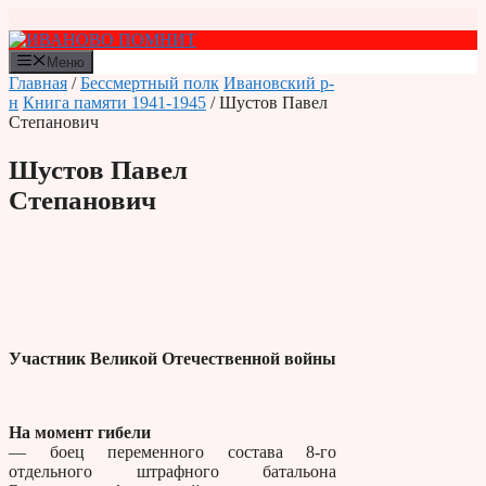
Перейти
к
содержимому
Меню
Главная
/
Бессмертный полк
Ивановский р-
н
Книга памяти 1941-1945
/ Шустов Павел
Степанович
Шустов Павел
Степанович
Участник Великой Отечественной войны
На момент гибели
— боец переменного состава 8-го
отдельного штрафного батальона