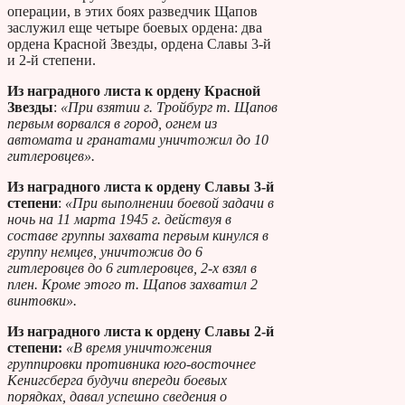
операции, в этих боях разведчик Щапов
заслужил еще четыре боевых ордена: два
ордена Красной Звезды, ордена Славы 3-й
и 2-й степени.
Из наградного листа к ордену Красной
Звезды
:
«При взятии г. Тройбург т. Щапов
первым ворвался в город, огнем из
автомата и гранатами уничтожил до 10
гитлеровцев».
Из наградного листа к ордену Славы 3-й
степени
:
«При выполнении боевой задачи в
ночь на 11 марта 1945 г. действуя в
составе группы захвата первым кинулся в
группу немцев, уничтожив до 6
гитлеровцев до 6 гитлеровцев, 2-х взял в
плен. Кроме этого т. Щапов захватил 2
винтовки».
Из наградного листа к ордену Славы 2-й
степени:
«В время уничтожения
группировки противника юго-восточнее
Кенигсберга будучи впереди боевых
порядках, давал успешно сведения о