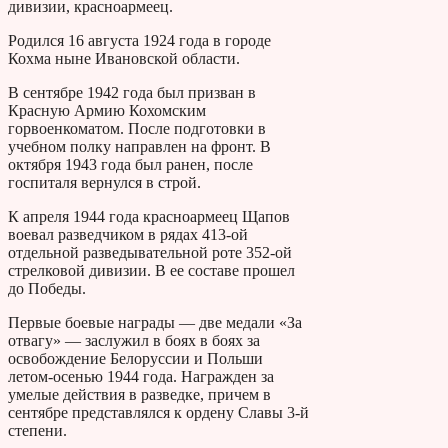
дивизии, красноармеец.
Родился 16 августа 1924 года в городе
Кохма ныне Ивановской области.
В сентябре 1942 года был призван в
Красную Армию Кохомским
горвоенкоматом. После подготовки в
учебном полку направлен на фронт. В
октября 1943 года был ранен, после
госпиталя вернулся в строй.
К апреля 1944 года красноармеец Щапов
воевал разведчиком в рядах 413-ой
отдельной разведывательной роте 352-ой
стрелковой дивизии. В ее составе прошел
до Победы.
Первые боевые награды — две медали «За
отвагу» — заслужил в боях в боях за
освобождение Белоруссии и Польши
летом-осенью 1944 года. Награжден за
умелые действия в разведке, причем в
сентябре представлялся к ордену Славы 3-й
степени.