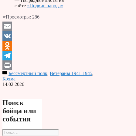
— Наградные листы на
сайте
«Подвиг народа»
.
⭐Просмотры:
286
Email
VK
Odnoklassniki
Telegram
Бессмертный полк
,
Ветераны 1941-1945
,
Print
Кохма
14.02.2026
Поиск
бойца или
события
Поиск: