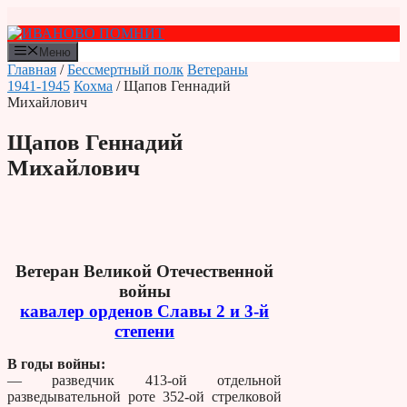
Перейти
к
содержимому
Меню
Главная
/
Бессмертный полк
Ветераны
1941-1945
Кохма
/ Щапов Геннадий
Михайлович
Щапов Геннадий
Михайлович
Ветеран Великой Отечественной
войны
кавалер орденов Славы 2 и 3-й
степени
В годы войны:
— разведчик 413-ой отдельной
разведывательной роте 352-ой стрелковой