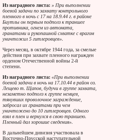
Из наградного листа:
» При выполнении
боевой задачи по захвату контрольного
пленного в ночь с 17 на 18.9.44 г. в районе
Биутлы он первым подполз к траншее
противника, огнем из автомата,
гранатами и рукопашной схватке с врагом
уничтожил 5 гитлеровцев».
Через месяц, в октябре 1944 года, за смелые
действия при захвате пленного награжден
орденом Отечественной войны 2-й
степени.
Из наградного листа:
«При выполнении
боевой задачи в ночь на 17.10.44 в район оз.
Лещево т. Щапов, будучи в группе захвата,
незаметно подполз к группе немцев,
тянувших проволочное заграждение,
забросал их гранатами при чем
уничтожено до 10 гитлеровцев. Одного
взял в плен и вернулся в свою траншею.
Пленный дал хорошие сведения».
В дальнейшем дивизия участвовала в
Восточно-Прусской наступательной