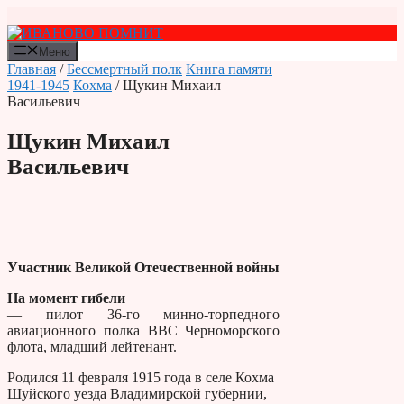
Перейти
к
содержимому
Меню
Главная
/
Бессмертный полк
Книга памяти
1941-1945
Кохма
/ Щукин Михаил
Васильевич
Щукин Михаил
Васильевич
Участник Великой Отечественной войны
На момент гибели
— пилот 36-го минно-торпедного
авиационного полка ВВС Черноморского
флота, младший лейтенант.
Родился 11 февраля 1915 года в селе Кохма
Шуйского уезда Владимирской губернии,