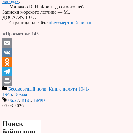
народа»
.
— Минаков В. И. Фронт до самого неба.
Записки морского летчика — М.,
ДОСААФ, 1977.
— Страница на сайте
«Бессмертный полк»
⭐Просмотры:
145
Email
VK
Odnoklassniki
Telegram
Бессмертный полк
,
Книга памяти 1941-
Print
1945
,
Кохма
06.27
,
ВВС
,
ВМФ
05.03.2026
Поиск
бойца или