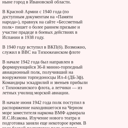
ныне город в Ивановской области.
В Красной Армии с 1940 года (по
доступным документам на «Памяти
народа»), правнук на сайте «Бессметный
полк» пишет о более раннем призыве и
участие прадеде в боевых действиях в
Испании в 1938 году.
В 1940 году вступил в ВКП(б). Возможно,
служил в ВВС на Тихоокеанском флоте
В начале 1942 года был направлен в
формирующийся 36-й минно-торпедный
авиационный полк, получивший на
вооружении торпедоносцы Ил-4 (ДБ-3ф).
Командиры эскадрилий и звеньев прибыли
с Тихоокеанского флота, а летчики — из
летных училищ морской авиации.
В начале июня 1942 года полк поступил в
распоряжение находившегося на Черном
море заместителя наркома ВМФ адмирала
И.С.Исакова. Изучение нового театра и
подготовка заняли еще некоторое время. В