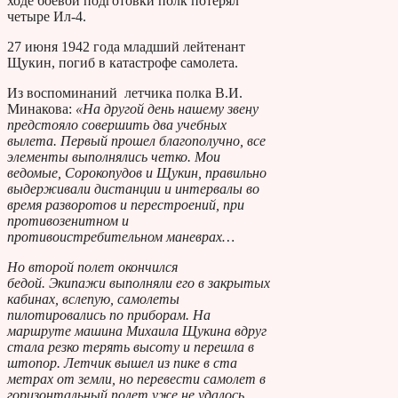
ходе боевой подготовки полк потерял
четыре Ил-4.
27 июня 1942 года младший лейтенант
Щукин, погиб в катастрофе самолета.
Из воспоминаний летчика полка В.И.
Минакова:
«На другой день нашему звену
предстояло совершить два учебных
вылета. Первый прошел благополучно, все
элементы выполнялись четко. Мои
ведомые, Сорокопудов и Щукин, правильно
выдерживали дистанции и интервалы во
время разворотов и перестроений, при
противозенитном и
противоистребительном маневрах…
Но второй полет окончился
бедой. Экипажи выполняли его в закрытых
кабинах, вслепую, самолеты
пилотировались по приборам. На
маршруте машина Михаила Щукина вдруг
стала резко терять высоту и перешла в
штопор. Летчик вышел из пике в ста
метрах от земли, но перевести самолет в
горизонтальный полет уже не удалось.