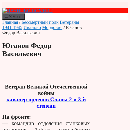
Перейти
к
содержимому
Меню
Главная
/
Бессмертный полк
Ветераны
1941-1945
Иваново
Мордовия
/ Юганов
Федор Васильевич
Юганов Федор
Васильевич
Ветеран Великой Отечественной
войны
кавалер орденов Славы 2 и 3-й
степени
На фронте:
— командир отделения станковых
пулеметов 175-го гвардейского