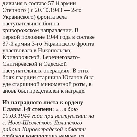
дивизия в составе 57-й армии
Степного ( с 20.10.1943 — 2-го
Украинского) фронта вела
наступательные бои на
криворожском направлении. В
первой половине 1944 года в составе
37-й армии 3-го Украинского фронта
участвовала в Никопольско-
Криворожской, Березнеговато-
Снигиревской и Одесской
наступательных операциях. В этих
боях гвардии старшина Юганов был
уде старшиной минометной роты, в
ановь был представлен к награде.
Из наградного листа к ордену
Славы 3-й степени
:
«…в бою
10.03.1944 года при наступлении на
с. Ново-Шевченково Долинского
района Кировоградской области
отбивая контратаки немцев, из