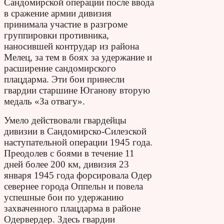
Сандомирской операции после ввода
в сражение армии дивизия
принимала участие в разгроме
группировки противника,
наносившей контрудар из района
Мелец, за тем в боях за удержание и
расширение сандомирского
плацдарма. Эти бои принесли
гвардии старшине Юганову вторую
медаль «За отвагу».
Умело действовали гвардейцы
дивизии в Сандомирско-Силезской
наступательной операции 1945 года.
Преодолев с боями в течение 11
дней более 200 км, дивизия 23
января 1945 года форсировала Одер
севернее города Оппельн и повела
успешные бои по удержанию
захваченного плацдарма в районе
Одервердер. Здесь гвардии