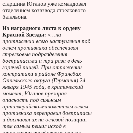
старшина Юганов уже командовал
отделением хозвзвода стрелкового
батальона.
Из наградного листа к ордену
Красной Звезды:
«…на
протяжении всего наступления под
огнем противника обеспечивал
стрелковые подразделения
боеприпасами и три раза в день
горячей пищей. При отражении
контратаки в районе Фринсбах
Оппельского округа (Германия) 24
января 1945 года, в критический
момент, Юганов презирая
опасность под сильным
артиллерийско-минометным огнем
противника переправил боеприпасы
и доставил их на огневой позиции,
тем самым решил исход в
отражении наседавшего врага».