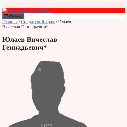
Перейти
к
содержимому
Меню
Главная
/
Солдатский храм
/ Юлаев
Вячеслав Геннадьевич*
Юлаев Вячеслав
Геннадьевич*